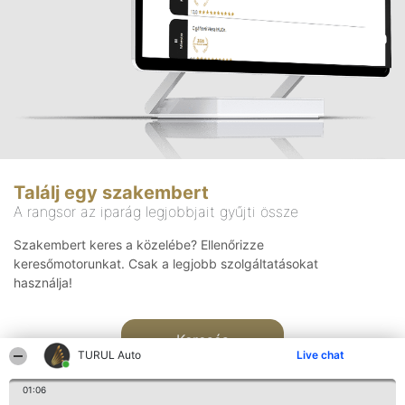
Találj egy szakembert
A rangsor az iparág legjobbjait gyűjti össze
Szakembert keres a közelébe? Ellenőrizze
keresőmotorunkat. Csak a legjobb szolgáltatásokat
használja!
Keresés
TURUL Auto
Live chat
01:06