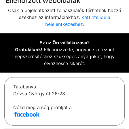
Ellenőrzött weboldalak
Csak a bejelentkezett felhasználók férhetnek hozzá
ezekhez az információkhoz.
Kattints ide a
bejelentkezéshez.
Ez az Ön vállalkozása
?
Gratulálunk!
Ellenőrizze le, hogyan szerezhet
népszerűsítéshez szükséges anyagokat, hogy
élvezhesse sikerét.
Tatabánya
Dózsa György út 26-28.
Nézd meg a cég profilját a