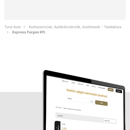
Turul Auto
Autószervizek, Autókölcsönzők, Autómosók - Tatabánya
Express Furgon Kft.