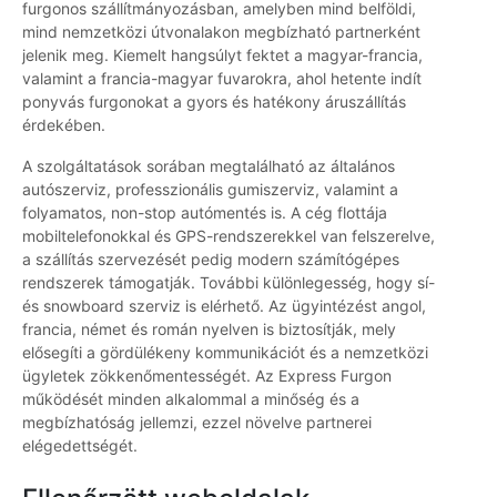
furgonos szállítmányozásban, amelyben mind belföldi,
mind nemzetközi útvonalakon megbízható partnerként
jelenik meg. Kiemelt hangsúlyt fektet a magyar-francia,
valamint a francia-magyar fuvarokra, ahol hetente indít
ponyvás furgonokat a gyors és hatékony áruszállítás
érdekében.
A szolgáltatások sorában megtalálható az általános
autószerviz, professzionális gumiszerviz, valamint a
folyamatos, non-stop autómentés is. A cég flottája
mobiltelefonokkal és GPS-rendszerekkel van felszerelve,
a szállítás szervezését pedig modern számítógépes
rendszerek támogatják. További különlegesség, hogy sí-
és snowboard szerviz is elérhető. Az ügyintézést angol,
francia, német és román nyelven is biztosítják, mely
elősegíti a gördülékeny kommunikációt és a nemzetközi
ügyletek zökkenőmentességét. Az Express Furgon
működését minden alkalommal a minőség és a
megbízhatóság jellemzi, ezzel növelve partnerei
elégedettségét.