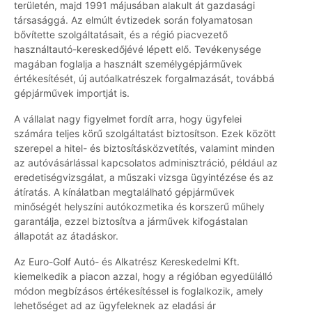
területén, majd 1991 májusában alakult át gazdasági
társasággá. Az elmúlt évtizedek során folyamatosan
bővítette szolgáltatásait, és a régió piacvezető
használtautó-kereskedőjévé lépett elő. Tevékenysége
magában foglalja a használt személygépjárművek
értékesítését, új autóalkatrészek forgalmazását, továbbá
gépjárművek importját is.
A vállalat nagy figyelmet fordít arra, hogy ügyfelei
számára teljes körű szolgáltatást biztosítson. Ezek között
szerepel a hitel- és biztosításközvetítés, valamint minden
az autóvásárlással kapcsolatos adminisztráció, például az
eredetiségvizsgálat, a műszaki vizsga ügyintézése és az
átíratás. A kínálatban megtalálható gépjárművek
minőségét helyszíni autókozmetika és korszerű műhely
garantálja, ezzel biztosítva a járművek kifogástalan
állapotát az átadáskor.
Az Euro-Golf Autó- és Alkatrész Kereskedelmi Kft.
kiemelkedik a piacon azzal, hogy a régióban egyedülálló
módon megbízásos értékesítéssel is foglalkozik, amely
lehetőséget ad az ügyfeleknek az eladási ár