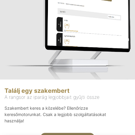
Találj egy szakembert
A rangsor az iparág legjobbjait gyűjti össze
Szakembert keres a közelébe? Ellenőrizze
keresőmotorunkat. Csak a legjobb szolgáltatásokat
használja!