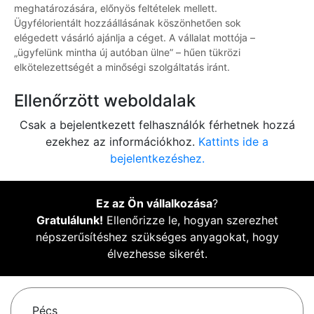
meghatározására, előnyös feltételek mellett.
Ügyfélorientált hozzáállásának köszönhetően sok
elégedett vásárló ajánlja a céget. A vállalat mottója –
„ügyfelünk mintha új autóban ülne” – hűen tükrözi
elkötelezettségét a minőségi szolgáltatás iránt.
Ellenőrzött weboldalak
Csak a bejelentkezett felhasználók férhetnek hozzá
ezekhez az információkhoz.
Kattints ide a
bejelentkezéshez.
Ez az Ön vállalkozása
?
Gratulálunk!
Ellenőrizze le, hogyan szerezhet
népszerűsítéshez szükséges anyagokat, hogy
élvezhesse sikerét.
Pécs