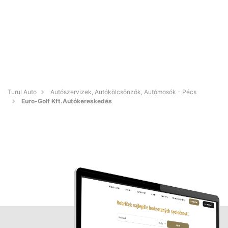
Turul Auto
Autószervizek, Autókölcsönzők, Autómosók - Pécs
Euro-Golf Kft.Autókereskedés