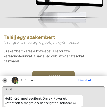
Találj egy szakembert
A rangsor az iparág legjobbjait gyűjti össze
Szakembert keres a közelébe? Ellenőrizze
keresőmotorunkat. Csak a legjobb szolgáltatásokat
használja!
Keresés
TURUL Auto
Live chat
13:35
Helló, örömmel segítünk Önnek! 🙂Kérjük,
kattintson a megfelelő beszélgetési témára! 🙂