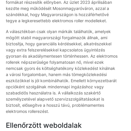
formákat részesítik előnyben. Az üzlet 2023 áprilisában
kezdte meg működését Mosonmagyaróváron, azzal a
szándékkal, hogy Magyarországon is hozzáférhetővé
tegye a legkeresettebb elektromos roller modelleket.
A választékban csak olyan márkák találhatók, amelyek
mögött stabil magyarországi forgalmazók állnak, ami
biztosítja, hogy garanciális kérdésekkel, alkatrészekkel
vagy extra felszerelésekkel kapcsolatos ügyintézés
gyorsan és akadálymentesen történhessen. Az elektromos
rollerek népszerűsége folyamatosan nő, mivel ezek
nemcsak gyors és költséghatékony közlekedést kínálnak
a városi forgalomban, hanem más tömegközlekedési
eszközökkel is jól kombinálhatók. Emellett környezetbarát
opcióként szolgálnak mindennapi ingázáshoz vagy
szabadidős használatra is. A vállalkozás szakértő
személyzetével alapvető szervizszolgáltatásokat is
biztosít, elősegítve a hosszú távú, problémamentes
elektromos rollerezést.
Ellenőrzött weboldalak