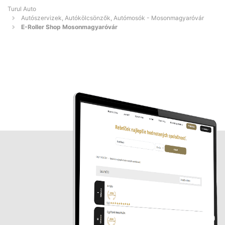
Turul Auto
Autószervizek, Autókölcsönzők, Autómosók - Mosonmagyaróvár
E-Roller Shop Mosonmagyaróvár