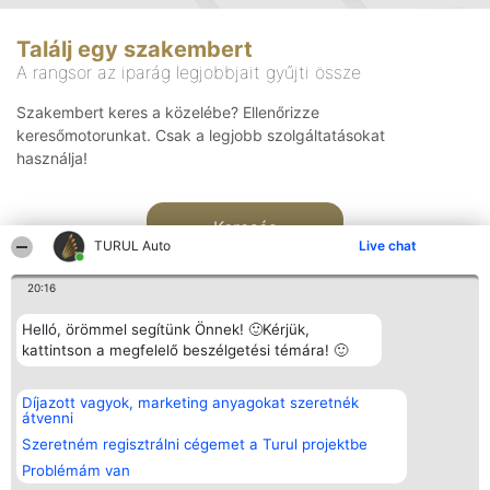
Találj egy szakembert
A rangsor az iparág legjobbjait gyűjti össze
Szakembert keres a közelébe? Ellenőrizze
keresőmotorunkat. Csak a legjobb szolgáltatásokat
használja!
Keresés
TURUL Auto
Live chat
20:16
Helló, örömmel segítünk Önnek! 🙂Kérjük,
kattintson a megfelelő beszélgetési témára! 🙂
Rangsorszervező
Népszavazás
Elérhetőség
Díjazott vagyok, marketing anyagokat szeretnék
SC Beautiful Company S.R.L.
Nyertesek
Elérhetőség
átvenni
Bulevardul Aleea Timișul De
Az összes
Sus Nr. 2, Bl. A30, Sc. A, Et.
díjazottak
Szeretném regisztrálni cégemet a Turul projektbe
4, Ap. 13
listája
Problémám van
Bukarest 53-238
Szabályok
Adószám 36737675
Státusz