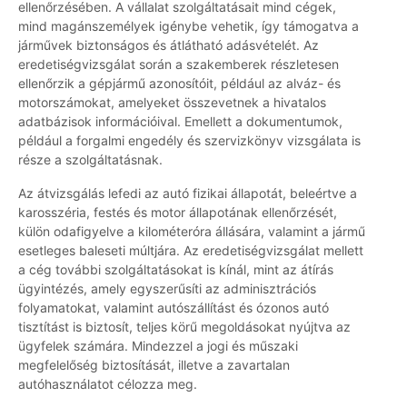
ellenőrzésében. A vállalat szolgáltatásait mind cégek,
mind magánszemélyek igénybe vehetik, így támogatva a
járművek biztonságos és átlátható adásvételét. Az
eredetiségvizsgálat során a szakemberek részletesen
ellenőrzik a gépjármű azonosítóit, például az alváz- és
motorszámokat, amelyeket összevetnek a hivatalos
adatbázisok információival. Emellett a dokumentumok,
például a forgalmi engedély és szervizkönyv vizsgálata is
része a szolgáltatásnak.
Az átvizsgálás lefedi az autó fizikai állapotát, beleértve a
karosszéria, festés és motor állapotának ellenőrzését,
külön odafigyelve a kilométeróra állására, valamint a jármű
esetleges baleseti múltjára. Az eredetiségvizsgálat mellett
a cég további szolgáltatásokat is kínál, mint az átírás
ügyintézés, amely egyszerűsíti az adminisztrációs
folyamatokat, valamint autószállítást és ózonos autó
tisztítást is biztosít, teljes körű megoldásokat nyújtva az
ügyfelek számára. Mindezzel a jogi és műszaki
megfelelőség biztosítását, illetve a zavartalan
autóhasználatot célozza meg.