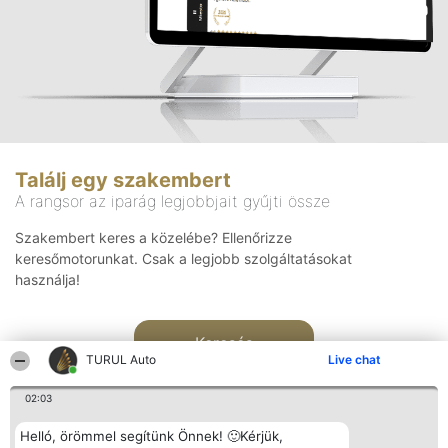
Találj egy szakembert
A rangsor az iparág legjobbjait gyűjti össze
Szakembert keres a közelébe? Ellenőrizze
keresőmotorunkat. Csak a legjobb szolgáltatásokat
használja!
Keresés
TURUL Auto
Live chat
02:03
Helló, örömmel segítünk Önnek! 🙂Kérjük,