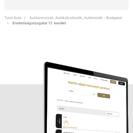
Turul Auto
Autószervizek, Autókölcsönzők, Autómosók - Budapest
Eredetiségvizsgálat 17. kerület