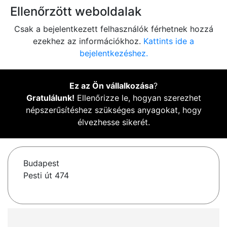
Ellenőrzött weboldalak
Csak a bejelentkezett felhasználók férhetnek hozzá
ezekhez az információkhoz.
Kattints ide a
bejelentkezéshez.
Ez az Ön vállalkozása
?
Gratulálunk!
Ellenőrizze le, hogyan szerezhet
népszerűsítéshez szükséges anyagokat, hogy
élvezhesse sikerét.
Budapest
Pesti út 474