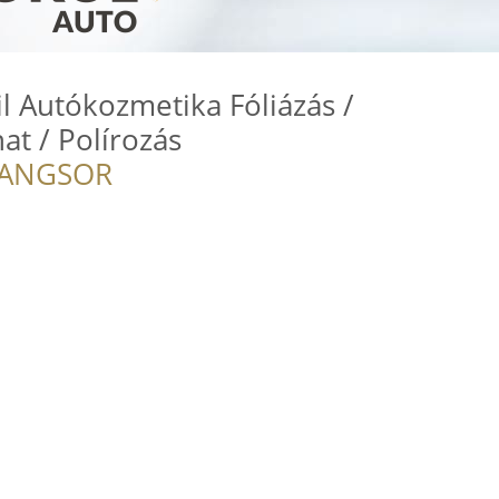
il Autókozmetika Fóliázás /
t / Polírozás
RANGSOR