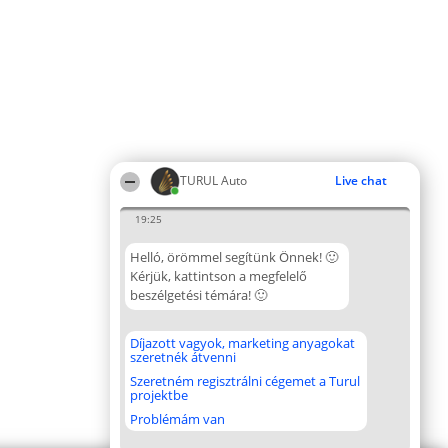
TURUL Auto
Live chat
19:25
Helló, örömmel segítünk Önnek! 🙂
Kérjük, kattintson a megfelelő
beszélgetési témára! 🙂
Díjazott vagyok, marketing anyagokat
szeretnék átvenni
Szeretném regisztrálni cégemet a Turul
projektbe
Problémám van