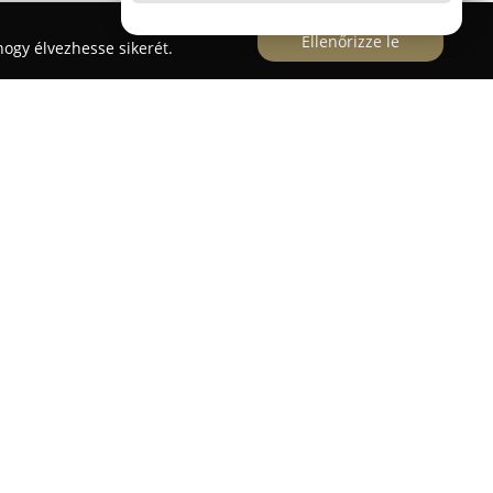
Ellenőrizze le
ogy élvezhesse sikerét.
Kerámia bevonat / Polírozás
0. szám alatt működő
ELITE Car Detail
 kínál ügyfeleinek. A fő tevékenységi körök közé
 melynek célja az autók eredeti fényének és
emelt figyelmet fordítanak a fényezés javítására,
cok eltávolítására, így biztosítva, hogy a
otú, fényes megjelenést kapjanak.
alitása a kerámia bevonat felhelyezése, amely
z autó lakkozásának. Ez a modern megoldás
ükörfényes hatást, hanem hatékony védelmet