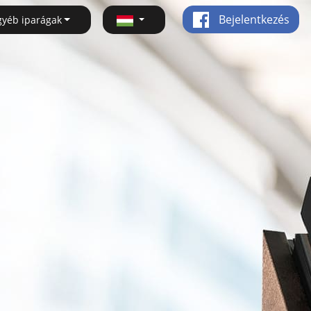
Bejelentkezés
gyéb iparágak