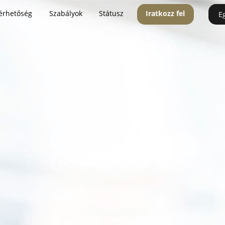
érhetőség
Szabályok
Státusz
Iratkozz fel
E