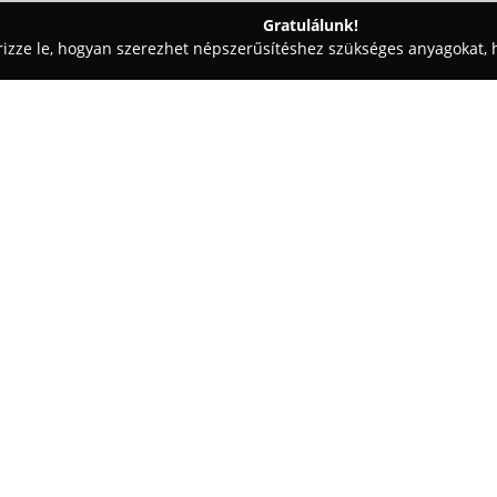
Gratulálunk!
rizze le, hogyan szerezhet népszerűsítéshez szükséges anyagokat, h
ómosók - Kecskemét
ELITE Car Detail Autókozmetika Fóliázás / 
ázás / Kerámia
Egy cég:
A Kecskeméten, az Izsáki út 2
autókozmetikai szolgáltatásokat
tartozik a külső autópolírozás,
ragyogásának visszaállítása. Ki
különös tekintettel a kisebb kar
gépjárművek ismét szalonállap
Az ELITE Car Detail egyik speci
hosszantartó védelmet nyújt a
nemcsak esztétikailag nyújt t