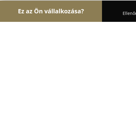
Ez az Ön vállalkozása?
Ellenő
Turul Auto
Autószervizek, Autókölcsönzők, Aut
ELITE Car Detail Autókozmetika Fóli
bevonat / Polírozás
8.9
(15)
Kecskemét, Kecskemét
Mutasd a telefonszámot