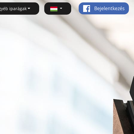
Bejelentkezés
gyéb iparágak