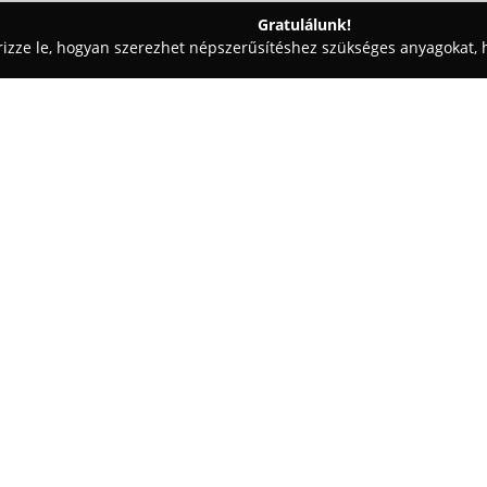
Gratulálunk!
rizze le, hogyan szerezhet népszerűsítéshez szükséges anyagokat, h
mosók - Pápa
EHRLE kézi Autómosó Pápa
Egy cég:
A Pápa, Celli út 65. szám alat
autómosási szolgáltatásokat b
márka tapasztalataira alapozv
múltja garantálja a márka preci
használt technológiában is vi
tisztítás Powerpearl mikroszemc
ugyanakkor hatékonyan távolítj
szilikátmentes eljárása karcment
A pápai mosó szolgáltatásai köz