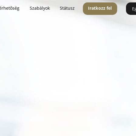
érhetőség
Szabályok
Státusz
Iratkozz fel
E