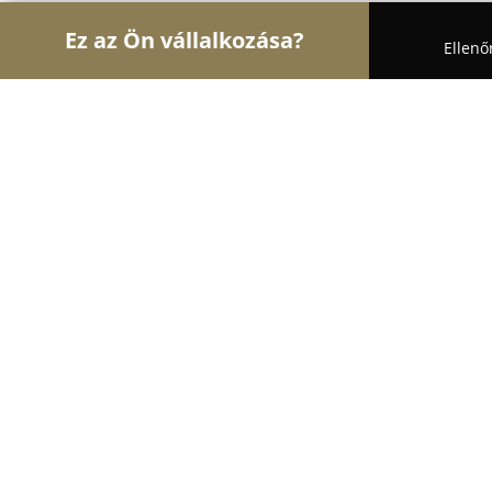
Ez az Ön vállalkozása?
Ellenő
Turul Auto
Autószervizek, Autókölcsönzők, Autó
EHRLE kézi Autómosó Pápa
9
(82)
Pápa, Celli út 65
Mutasd a telefonszámot