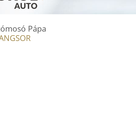
utómosó Pápa
RANGSOR