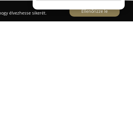
Ellenőrizze le
ogy élvezhesse sikerét.
t működő
EHRLE kézi Autómosó Pápa
önkiszolgáló
iztosít a magas minőséget képviselő német EHRLE
a. Az autóápolásban közel hatvan év szakmai
zitását és kiválóságát, amely a helyszínen
sszaköszön. Az itt alkalmazott magasnyomású
sés tisztítószerrel történik, amely kíméletesen,
a el a szennyeződéseket az autóról, miközben
es tisztítást tesz lehetővé, óvva a fényezést.
é tartozik a meleg vizes tisztítás aktív Power