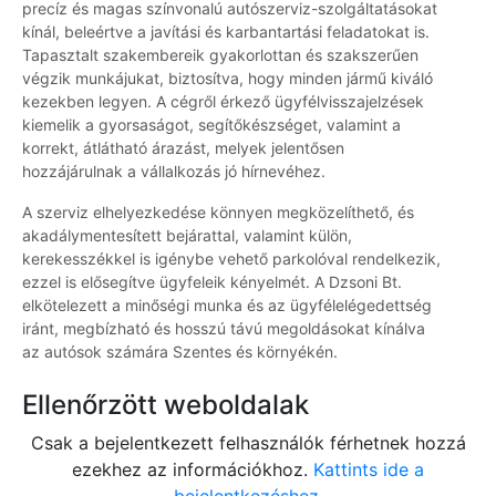
precíz és magas színvonalú autószerviz-szolgáltatásokat
kínál, beleértve a javítási és karbantartási feladatokat is.
Tapasztalt szakembereik gyakorlottan és szakszerűen
végzik munkájukat, biztosítva, hogy minden jármű kiváló
kezekben legyen. A cégről érkező ügyfélvisszajelzések
kiemelik a gyorsaságot, segítőkészséget, valamint a
korrekt, átlátható árazást, melyek jelentősen
hozzájárulnak a vállalkozás jó hírnevéhez.
A szerviz elhelyezkedése könnyen megközelíthető, és
akadálymentesített bejárattal, valamint külön,
kerekesszékkel is igénybe vehető parkolóval rendelkezik,
ezzel is elősegítve ügyfeleik kényelmét. A Dzsoni Bt.
elkötelezett a minőségi munka és az ügyfélelégedettség
iránt, megbízható és hosszú távú megoldásokat kínálva
az autósok számára Szentes és környékén.
Ellenőrzött weboldalak
Csak a bejelentkezett felhasználók férhetnek hozzá
ezekhez az információkhoz.
Kattints ide a