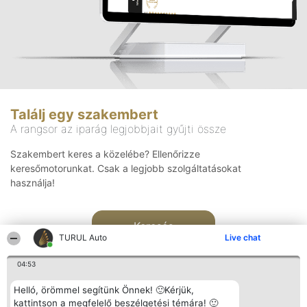
Találj egy szakembert
A rangsor az iparág legjobbjait gyűjti össze
Szakembert keres a közelébe? Ellenőrizze
keresőmotorunkat. Csak a legjobb szolgáltatásokat
használja!
Keresés
TURUL Auto
Live chat
04:53
Helló, örömmel segítünk Önnek! 🙂Kérjük,
kattintson a megfelelő beszélgetési témára! 🙂