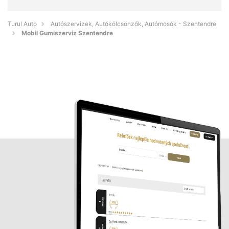
Turul Auto
Autószervizek, Autókölcsönzők, Autómosók - Szentendre
Mobil Gumiszervíz Szentendre