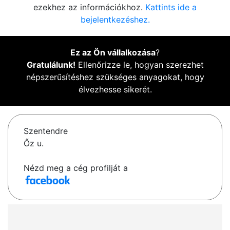
ezekhez az információkhoz.
Kattints ide a
bejelentkezéshez.
Ez az Ön vállalkozása
?
Gratulálunk!
Ellenőrizze le, hogyan szerezhet
népszerűsítéshez szükséges anyagokat, hogy
élvezhesse sikerét.
Szentendre
Őz u.
Nézd meg a cég profilját a