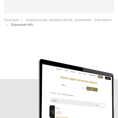
Turul Auto
Autószervizek, Autókölcsönzők, Autómosók - Soltvadkert
DömeAutó Kft.