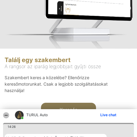
Találj egy szakembert
A rangsor az iparág legjobbjait gyűjti össze
Szakembert keres a közelébe? Ellenőrizze
keresőmotorunkat. Csak a legjobb szolgáltatásokat
használja!
Keresés
TURUL Auto
Live chat
14:26