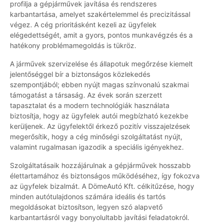
profilja a gépjárművek javítása és rendszeres
karbantartása, amelyet szakértelemmel és precizitással
végez. A cég prioritásként kezeli az ügyfelek
elégedettségét, amit a gyors, pontos munkavégzés és a
hatékony problémamegoldás is tükröz.
A járművek szervizelése és állapotuk megőrzése kiemelt
jelentőséggel bír a biztonságos közlekedés
szempontjából; ebben nyújt magas színvonalú szakmai
támogatást a társaság. Az évek során szerzett
tapasztalat és a modern technológiák használata
biztosítja, hogy az ügyfelek autói megbízható kezekbe
kerüljenek. Az ügyfelektől érkező pozitív visszajelzések
megerősítik, hogy a cég minőségi szolgáltatást nyújt,
valamint rugalmasan igazodik a speciális igényekhez.
Szolgáltatásaik hozzájárulnak a gépjárművek hosszabb
élettartamához és biztonságos működéséhez, így fokozva
az ügyfelek bizalmát. A DömeAutó Kft. célkitűzése, hogy
minden autótulajdonos számára ideális és tartós
megoldásokat biztosítson, legyen szó alapvető
karbantartásról vagy bonyolultabb javítási feladatokról.