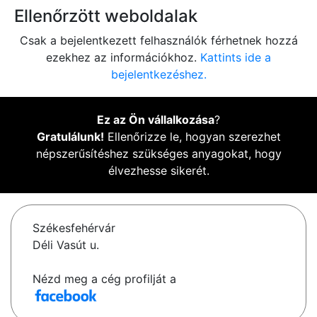
Ellenőrzött weboldalak
Csak a bejelentkezett felhasználók férhetnek hozzá
ezekhez az információkhoz.
Kattints ide a
bejelentkezéshez.
Ez az Ön vállalkozása
?
Gratulálunk!
Ellenőrizze le, hogyan szerezhet
népszerűsítéshez szükséges anyagokat, hogy
élvezhesse sikerét.
Székesfehérvár
Déli Vasút u.
Nézd meg a cég profilját a