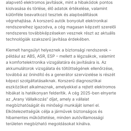
alapvető elektromos javítások, mint a hibakódok pontos
kiolvasása és törlése, élő adatok értékelése, valamint
különféle beavatkozó tesztek és alapbeállítások
végrehajtása. A korszerű autók bonyolult elektronikai
rendszereihez igazodva, a cég magasan képzett szerelői
rendszeres továbbképzéseken vesznek részt az aktuális
technológiák szakszerű javítása érdekében.
Kiemelt hangsúlyt helyeznek a biztonsági rendszerek –
például az ABS, ASR, ESP – mellett a légzsákok, valamint
a komfortelektronika vizsgálatára és javítására is. Az
akkumulátorok vizsgálata és töltöttségének ellenőrzése,
továbbá az önindító és a generátor szervizelése is részét
képezi szolgáltatásaiknak. Korszerű diagnosztikai
eszközöket alkalmaznak, amelyekkel a rejtett elektromos
hibákat is hatékonyan felderítik. A cég 2025-ben elnyerte
az „Arany Vállalkozás” díjat, amely a vállalat
megbízhatóságát és minőségi munkáját ismeri el.
Elkötelezettségük célja a járművek biztonságos és
hibamentes működtetése, minden autóvillamossági
területen megbízható megoldásokat kínálva.