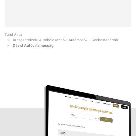
Turul Auto
Autószervizek, Autókölcsönzők, Autómosók - Székesfehérvár
Dávid Autóvillamosság