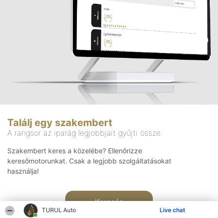
Találj egy szakembert
A rangsor az iparág legjobbjait gyűjti össze
Szakembert keres a közelébe? Ellenőrizze
keresőmotorunkat. Csak a legjobb szolgáltatásokat
használja!
Keresés
TURUL Auto
Live chat