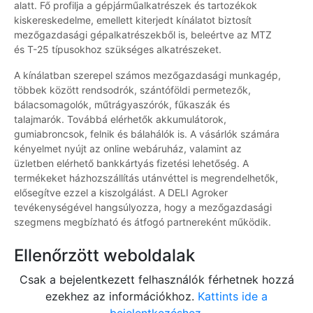
alatt. Fő profilja a gépjárműalkatrészek és tartozékok
kiskereskedelme, emellett kiterjedt kínálatot biztosít
mezőgazdasági gépalkatrészekből is, beleértve az MTZ
és T-25 típusokhoz szükséges alkatrészeket.
A kínálatban szerepel számos mezőgazdasági munkagép,
többek között rendsodrók, szántóföldi permetezők,
bálacsomagolók, műtrágyaszórók, fűkaszák és
talajmarók. Továbbá elérhetők akkumulátorok,
gumiabroncsok, felnik és bálahálók is. A vásárlók számára
kényelmet nyújt az online webáruház, valamint az
üzletben elérhető bankkártyás fizetési lehetőség. A
termékeket házhozszállítás utánvéttel is megrendelhetők,
elősegítve ezzel a kiszolgálást. A DELI Agroker
tevékenységével hangsúlyozza, hogy a mezőgazdasági
szegmens megbízható és átfogó partnereként működik.
Ellenőrzött weboldalak
Csak a bejelentkezett felhasználók férhetnek hozzá
ezekhez az információkhoz.
Kattints ide a