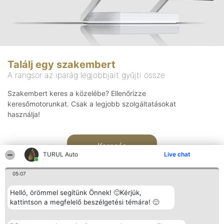
Találj egy szakembert
A rangsor az iparág legjobbjait gyűjti össze
Szakembert keres a közelébe? Ellenőrizze
keresőmotorunkat. Csak a legjobb szolgáltatásokat
használja!
Keresés
TURUL Auto
Live chat
05:07
Helló, örömmel segítünk Önnek! 🙂Kérjük,
kattintson a megfelelő beszélgetési témára! 🙂
Rangsorszervező
Népszavazás
Elérhetőség