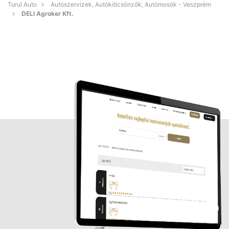
Turul Auto
Autószervizek, Autókölcsönzők, Autómosók - Veszprém
DELI Agroker Kft.