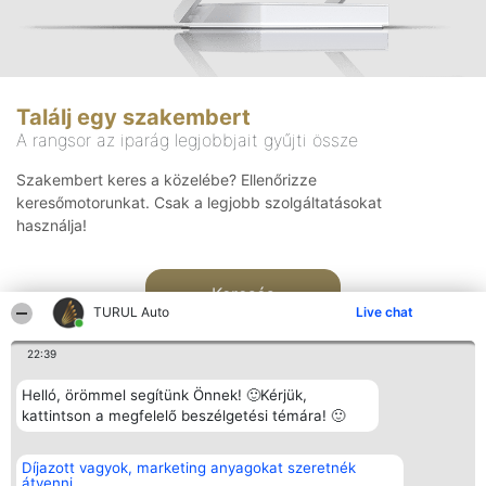
Találj egy szakembert
A rangsor az iparág legjobbjait gyűjti össze
Szakembert keres a közelébe? Ellenőrizze
keresőmotorunkat. Csak a legjobb szolgáltatásokat
használja!
Keresés
TURUL Auto
Live chat
22:39
Helló, örömmel segítünk Önnek! 🙂Kérjük,
kattintson a megfelelő beszélgetési témára! 🙂
Rangsorszervező
Népszavazás
Elérhetőség
Díjazott vagyok, marketing anyagokat szeretnék
SC Beautiful Company S.R.L.
Nyertesek
Elérhetőség
átvenni
Bulevardul Aleea Timișul De
Az összes