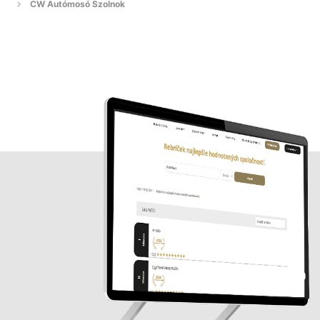
CW Autómosó Szolnok