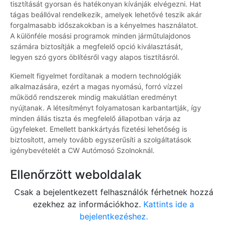
tisztítását gyorsan és hatékonyan kívánják elvégezni. Hat
tágas beállóval rendelkezik, amelyek lehetővé teszik akár
forgalmasabb időszakokban is a kényelmes használatot.
A különféle mosási programok minden járműtulajdonos
számára biztosítják a megfelelő opció kiválasztását,
legyen szó gyors öblítésről vagy alapos tisztításról.
Kiemelt figyelmet fordítanak a modern technológiák
alkalmazására, ezért a magas nyomású, forró vízzel
működő rendszerek mindig makulátlan eredményt
nyújtanak. A létesítményt folyamatosan karbantartják, így
minden állás tiszta és megfelelő állapotban várja az
ügyfeleket. Emellett bankkártyás fizetési lehetőség is
biztosított, amely tovább egyszerűsíti a szolgáltatások
igénybevételét a CW Autómosó Szolnoknál.
Ellenőrzött weboldalak
Csak a bejelentkezett felhasználók férhetnek hozzá
ezekhez az információkhoz.
Kattints ide a
bejelentkezéshez.