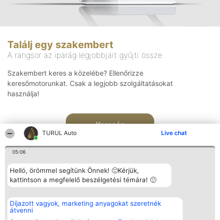
Találj egy szakembert
A rangsor az iparág legjobbjait gyűjti össze
Szakembert keres a közelébe? Ellenőrizze
keresőmotorunkat. Csak a legjobb szolgáltatásokat
használja!
Keresés
TURUL Auto
Live chat
05:06
Helló, örömmel segítünk Önnek! 🙂Kérjük,
kattintson a megfelelő beszélgetési témára! 🙂
Rangsorszervező
Népszavazás
Elérhetőség
Díjazott vagyok, marketing anyagokat szeretnék
SC Beautiful Company S.R.L.
Nyertesek
Elérhetőség
átvenni
Bulevardul Aleea Timișul De
Az összes
Sus Nr. 2, Bl. A30, Sc. A, Et.
díjazottak