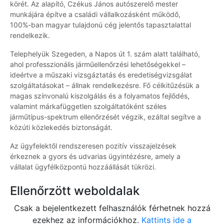
körét. Az alapító, Czékus János autószerelő mester
munkájára építve a családi vállalkozásként működő,
100%-ban magyar tulajdonú cég jelentős tapasztalattal
rendelkezik.
Telephelyük Szegeden, a Napos út 1. szám alatt található,
ahol professzionális járműellenőrzési lehetőségekkel –
ideértve a műszaki vizsgáztatás és eredetiségvizsgálat
szolgáltatásokat – állnak rendelkezésre. Fő célkitűzésük a
magas színvonalú kiszolgálás és a folyamatos fejlődés,
valamint márkafüggetlen szolgáltatóként széles
járműtípus-spektrum ellenőrzését végzik, ezáltal segítve a
közúti közlekedés biztonságát.
Az ügyfelektől rendszeresen pozitív visszajelzések
érkeznek a gyors és udvarias ügyintézésre, amely a
vállalat ügyfélközpontú hozzáállását tükrözi.
Ellenőrzött weboldalak
Csak a bejelentkezett felhasználók férhetnek hozzá
ezekhez az információkhoz.
Kattints ide a