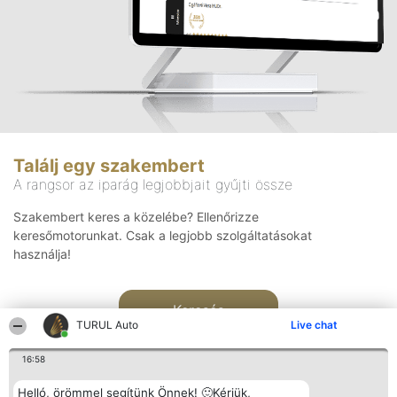
Találj egy szakembert
A rangsor az iparág legjobbjait gyűjti össze
Szakembert keres a közelébe? Ellenőrizze
keresőmotorunkat. Csak a legjobb szolgáltatásokat
használja!
Keresés
TURUL Auto
Live chat
16:58
Helló, örömmel segítünk Önnek! 🙂Kérjük,