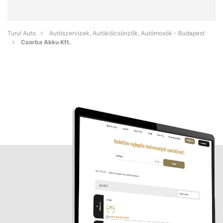
Turul Auto
Autószervizek, Autókölcsönzők, Autómosók - Budapest
Csorba Akku Kft.