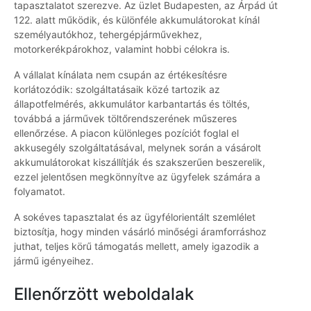
tapasztalatot szerezve. Az üzlet Budapesten, az Árpád út
122. alatt működik, és különféle akkumulátorokat kínál
személyautókhoz, tehergépjárművekhez,
motorkerékpárokhoz, valamint hobbi célokra is.
A vállalat kínálata nem csupán az értékesítésre
korlátozódik: szolgáltatásaik közé tartozik az
állapotfelmérés, akkumulátor karbantartás és töltés,
továbbá a járművek töltőrendszerének műszeres
ellenőrzése. A piacon különleges pozíciót foglal el
akkusegély szolgáltatásával, melynek során a vásárolt
akkumulátorokat kiszállítják és szakszerűen beszerelik,
ezzel jelentősen megkönnyítve az ügyfelek számára a
folyamatot.
A sokéves tapasztalat és az ügyfélorientált szemlélet
biztosítja, hogy minden vásárló minőségi áramforráshoz
juthat, teljes körű támogatás mellett, amely igazodik a
jármű igényeihez.
Ellenőrzött weboldalak