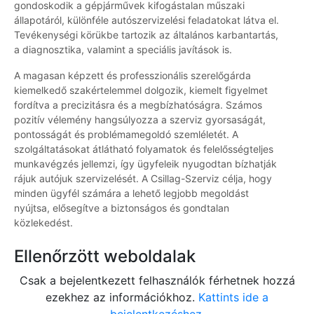
gondoskodik a gépjárművek kifogástalan műszaki
állapotáról, különféle autószervizelési feladatokat látva el.
Tevékenységi körükbe tartozik az általános karbantartás,
a diagnosztika, valamint a speciális javítások is.
A magasan képzett és professzionális szerelőgárda
kiemelkedő szakértelemmel dolgozik, kiemelt figyelmet
fordítva a precizitásra és a megbízhatóságra. Számos
pozitív vélemény hangsúlyozza a szerviz gyorsaságát,
pontosságát és problémamegoldó szemléletét. A
szolgáltatásokat átlátható folyamatok és felelősségteljes
munkavégzés jellemzi, így ügyfeleik nyugodtan bízhatják
rájuk autójuk szervizelését. A Csillag-Szerviz célja, hogy
minden ügyfél számára a lehető legjobb megoldást
nyújtsa, elősegítve a biztonságos és gondtalan
közlekedést.
Ellenőrzött weboldalak
Csak a bejelentkezett felhasználók férhetnek hozzá
ezekhez az információkhoz.
Kattints ide a