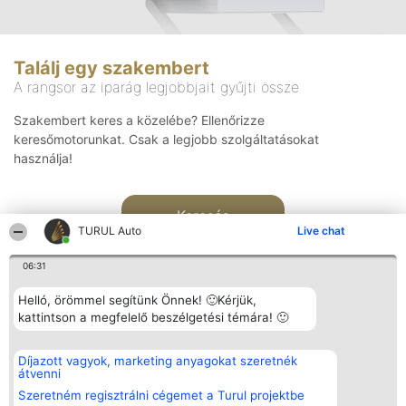
Találj egy szakembert
A rangsor az iparág legjobbjait gyűjti össze
Szakembert keres a közelébe? Ellenőrizze
keresőmotorunkat. Csak a legjobb szolgáltatásokat
használja!
Keresés
TURUL Auto
Live chat
06:31
Helló, örömmel segítünk Önnek! 🙂Kérjük,
kattintson a megfelelő beszélgetési témára! 🙂
Rangsorszervező
Népszavazás
Elérhetőség
Díjazott vagyok, marketing anyagokat szeretnék
SC Beautiful Company S.R.L.
Nyertesek
Elérhetőség
átvenni
Bulevardul Aleea Timișul De
Az összes
Sus Nr. 2, Bl. A30, Sc. A, Et.
díjazottak
Szeretném regisztrálni cégemet a Turul projektbe
4, Ap. 13
listája