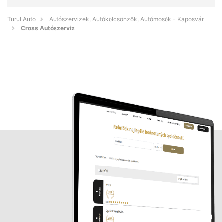
Turul Auto
Autószervizek, Autókölcsönzők, Autómosók - Kaposvár
Cross Autószerviz