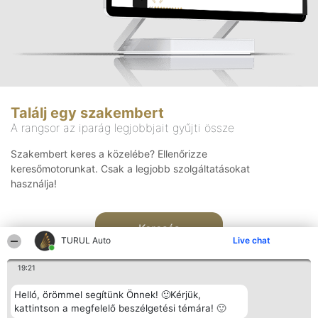
Találj egy szakembert
A rangsor az iparág legjobbjait gyűjti össze
Szakembert keres a közelébe? Ellenőrizze
keresőmotorunkat. Csak a legjobb szolgáltatásokat
használja!
Keresés
TURUL Auto
Live chat
19:21
Helló, örömmel segítünk Önnek! 🙂Kérjük,
kattintson a megfelelő beszélgetési témára! 🙂