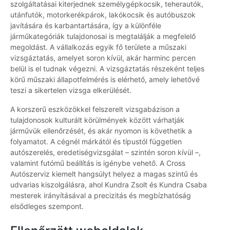
szolgáltatásai kiterjednek személygépkocsik, teherautók,
utánfutók, motorkerékpárok, lakókocsik és autóbuszok
javítására és karbantartására, így a különféle
járműkategóriák tulajdonosai is megtalálják a megfelelő
megoldást. A vállalkozás egyik fő területe a műszaki
vizsgáztatás, amelyet soron kívül, akár harminc percen
belül is el tudnak végezni. A vizsgáztatás részeként teljes
körű műszaki állapotfelmérés is elérhető, amely lehetővé
teszi a sikertelen vizsga elkerülését.
A korszerű eszközökkel felszerelt vizsgabázison a
tulajdonosok kulturált körülmények között várhatják
járművük ellenőrzését, és akár nyomon is követhetik a
folyamatot. A cégnél márkától és típustól független
autószerelés, eredetiségvizsgálat – szintén soron kívül –,
valamint futómű beállítás is igénybe vehető. A Cross
Autószerviz kiemelt hangsúlyt helyez a magas szintű és
udvarias kiszolgálásra, ahol Kundra Zsolt és Kundra Csaba
mesterek irányításával a precizitás és megbízhatóság
elsődleges szempont.