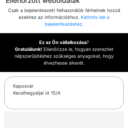
Ellenőrzött weboldalak
Csak a bejelentkezett felhasználók férhetnek hozzá
ezekhez az információkhoz.
Kattints ide a
bejelentkezéshez.
Ez az Ön vállalkozása
?
Gratulálunk!
Ellenőrizze le, hogyan szerezhet
népszerűsítéshez szükséges anyagokat, hogy
élvezhesse sikerét.
Kaposvár
Kecelhegyaljai út 15/A