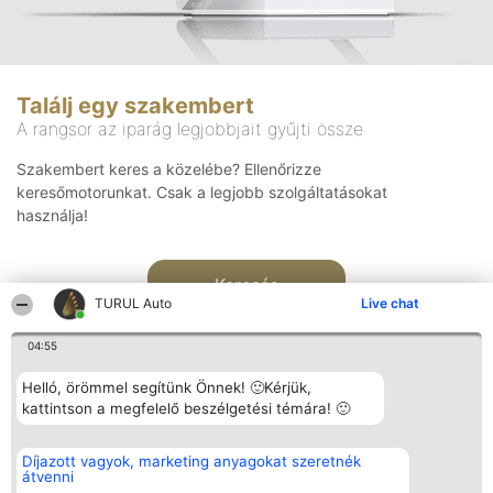
Találj egy szakembert
A rangsor az iparág legjobbjait gyűjti össze
Szakembert keres a közelébe? Ellenőrizze
keresőmotorunkat. Csak a legjobb szolgáltatásokat
használja!
Keresés
TURUL Auto
Live chat
04:55
Helló, örömmel segítünk Önnek! 🙂Kérjük,
kattintson a megfelelő beszélgetési témára! 🙂
Rangsorszervező
Népszavazás
Elérhetőség
Díjazott vagyok, marketing anyagokat szeretnék
SC Beautiful Company S.R.L.
Nyertesek
Elérhetőség
átvenni
Bulevardul Aleea Timișul De
Az összes