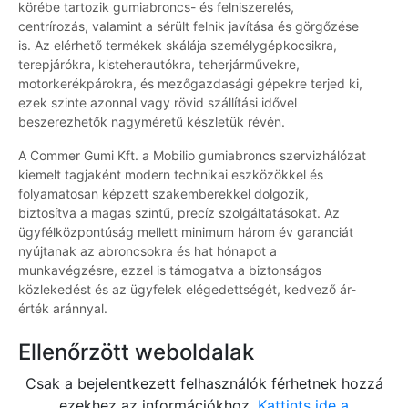
körébe tartozik gumiabroncs- és felniszerelés,
centrírozás, valamint a sérült felnik javítása és görgőzése
is. Az elérhető termékek skálája személygépkocsikra,
terepjárókra, kisteherautókra, teherjárművekre,
motorkerékpárokra, és mezőgazdasági gépekre terjed ki,
ezek szinte azonnal vagy rövid szállítási idővel
beszerezhetők nagyméretű készletük révén.
A Commer Gumi Kft. a Mobilio gumiabroncs szervizhálózat
kiemelt tagjaként modern technikai eszközökkel és
folyamatosan képzett szakemberekkel dolgozik,
biztosítva a magas szintű, precíz szolgáltatásokat. Az
ügyfélközpontúság mellett minimum három év garanciát
nyújtanak az abroncsokra és hat hónapot a
munkavégzésre, ezzel is támogatva a biztonságos
közlekedést és az ügyfelek elégedettségét, kedvező ár-
érték aránnyal.
Ellenőrzött weboldalak
Csak a bejelentkezett felhasználók férhetnek hozzá
ezekhez az információkhoz.
Kattints ide a