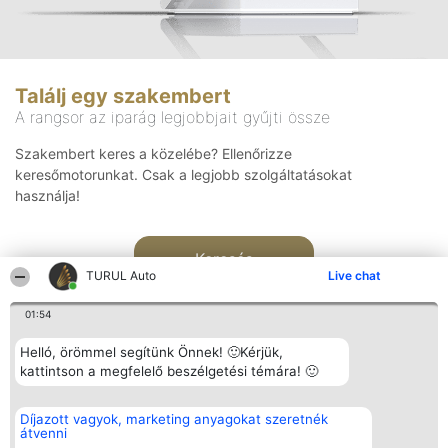
Találj egy szakembert
A rangsor az iparág legjobbjait gyűjti össze
Szakembert keres a közelébe? Ellenőrizze
keresőmotorunkat. Csak a legjobb szolgáltatásokat
használja!
Keresés
TURUL Auto
Live chat
01:54
Helló, örömmel segítünk Önnek! 🙂Kérjük,
kattintson a megfelelő beszélgetési témára! 🙂
Rangsorszervező
Népszavazás
Elérhetőség
Díjazott vagyok, marketing anyagokat szeretnék
SC Beautiful Company S.R.L.
Nyertesek
Elérhetőség
átvenni
Bulevardul Aleea Timișul De
Az összes