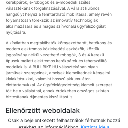
kerékpárok, e-robogók és e-mopedek széles
választékának forgalmazásával. A vállalat különös
hangsúlyt helyez a fenntartható mobilitásra, amely révén
folyamatosan törekszik az innovatív technológiák
alkalmazására és a magas színvonalú ügyfélszolgálat
nyújtására.
A kínálatban megtalálhatók környezetbarát, hatékony és
modern elektromos közlekedési eszközök, köztük
jogosítvány nélkül vezethető robogók, 3 és 4 kerekű
típusok mellett elektromos kerékpárok és teherszállító
modellek is. A BULLBIKE.HU választékában olyan
járművek szerepelnek, amelyek kiemelkednek kényelmi
kialakításukkal, valamint hosszú akkumulátor-
élettartamukkal. Az ügyfélelégedettség kiemelt szerepet
tölt be a vállalatnál, ennek érdekében országos szinten
biztosítanak díjmentes kiszállítást is.
Ellenőrzött weboldalak
Csak a bejelentkezett felhasználók férhetnek hozzá
ezekhez az információkhoz.
Kattints ide a