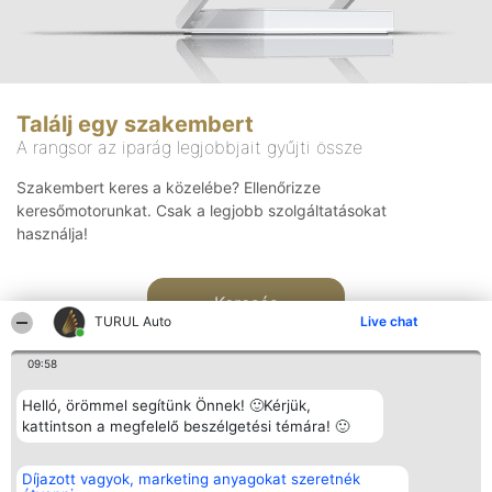
Találj egy szakembert
A rangsor az iparág legjobbjait gyűjti össze
Szakembert keres a közelébe? Ellenőrizze
keresőmotorunkat. Csak a legjobb szolgáltatásokat
használja!
Keresés
TURUL Auto
Live chat
09:58
Helló, örömmel segítünk Önnek! 🙂Kérjük,
kattintson a megfelelő beszélgetési témára! 🙂
Rangsorszervező
Népszavazás
Elérhetőség
Díjazott vagyok, marketing anyagokat szeretnék
SC Beautiful Company S.R.L.
Nyertesek
Elérhetőség