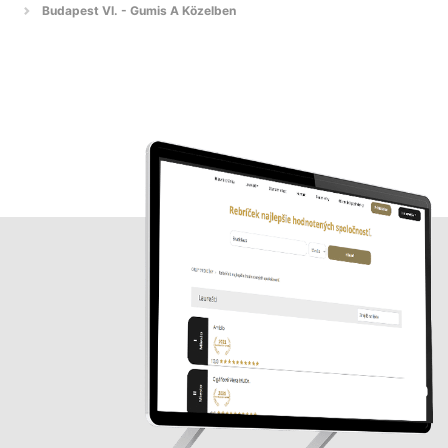
Budapest VI. - Gumis A Közelben