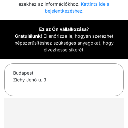
ezekhez az információkhoz.
Kattints ide a
bejelentkezéshez.
Ez az Ön vállalkozása
?
Gratulálunk!
Ellenőrizze le, hogyan szerezhet
népszerűsítéshez szükséges anyagokat, hogy
élvezhesse sikerét.
Budapest
Zichy Jenő u. 9