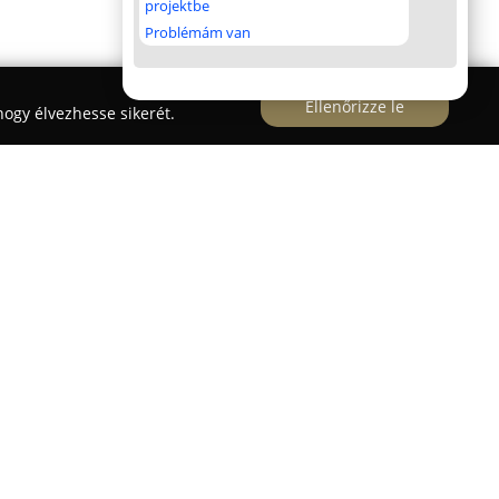
projektbe
Problémám van
Ellenőrizze le
ogy élvezhesse sikerét.
eljes mértékben magyar tulajdonban lévő
t 110 éves tapasztalattal rendelkezik az
letén, alapjait a kezdetektől fogva fektették le. A
 kelet-európai régióban, ahol az egyik
yújtja ügyfeleinek.
20. október 5-én nyitott meg az Ipari úton,