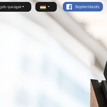
Bejelentkezés
gyéb iparágak