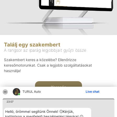
Találj egy szakembert
A rangsor az iparág legjobbjait gyűjti össze
Szakembert keres a közelébe? Ellenőrizze
keresőmotorunkat. Csak a legjobb szolgáltatásokat
használja!
Keresés
TURUL Auto
Live chat
23:07
Helló, örömmel segítünk Önnek! 🙂Kérjük,
kattintson a megfelelő beszélgetési témára! 🙂