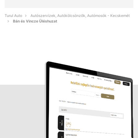
Turul Auto
Autószervizek, Autókölcsönzők, Autómosók - Kecskemét
Bán és Vincze Üléshuzat