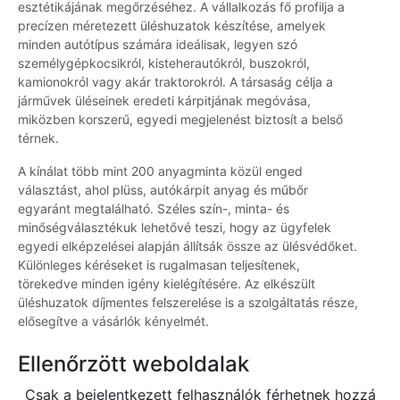
esztétikájának megőrzéséhez. A vállalkozás fő profilja a
precízen méretezett üléshuzatok készítése, amelyek
minden autótípus számára ideálisak, legyen szó
személygépkocsikról, kisteherautókról, buszokról,
kamionokról vagy akár traktorokról. A társaság célja a
járművek üléseinek eredeti kárpitjának megóvása,
miközben korszerű, egyedi megjelenést biztosít a belső
térnek.
A kínálat több mint 200 anyagminta közül enged
választást, ahol plüss, autókárpit anyag és műbőr
egyaránt megtalálható. Széles szín-, minta- és
minőségválasztékuk lehetővé teszi, hogy az ügyfelek
egyedi elképzelései alapján állítsák össze az ülésvédőket.
Különleges kéréseket is rugalmasan teljesítenek,
törekedve minden igény kielégítésére. Az elkészült
üléshuzatok díjmentes felszerelése is a szolgáltatás része,
elősegítve a vásárlók kényelmét.
Ellenőrzött weboldalak
Csak a bejelentkezett felhasználók férhetnek hozzá