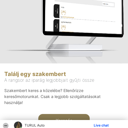
Találj egy szakembert
A rangsor az iparág legjobbjait gyűjti össze
Szakembert keres a közelébe? Ellenőrizze
keresőmotorunkat. Csak a legjobb szolgáltatásokat
használja!
Keresés
TURUL Auto
Live chat