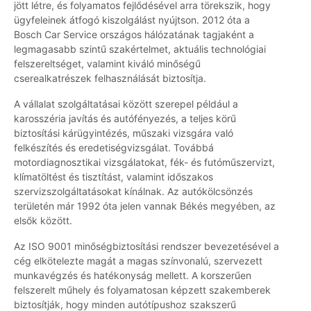
jött létre, és folyamatos fejlődésével arra törekszik, hogy
ügyfeleinek átfogó kiszolgálást nyújtson. 2012 óta a
Bosch Car Service országos hálózatának tagjaként a
legmagasabb szintű szakértelmet, aktuális technológiai
felszereltséget, valamint kiváló minőségű
cserealkatrészek felhasználását biztosítja.
A vállalat szolgáltatásai között szerepel például a
karosszéria javítás és autófényezés, a teljes körű
biztosítási kárügyintézés, műszaki vizsgára való
felkészítés és eredetiségvizsgálat. Továbbá
motordiagnosztikai vizsgálatokat, fék- és futóműszervizt,
klímatöltést és tisztítást, valamint időszakos
szervizszolgáltatásokat kínálnak. Az autókölcsönzés
területén már 1992 óta jelen vannak Békés megyében, az
elsők között.
Az ISO 9001 minőségbiztosítási rendszer bevezetésével a
cég elkötelezte magát a magas színvonalú, szervezett
munkavégzés és hatékonyság mellett. A korszerűen
felszerelt műhely és folyamatosan képzett szakemberek
biztosítják, hogy minden autótípushoz szakszerű