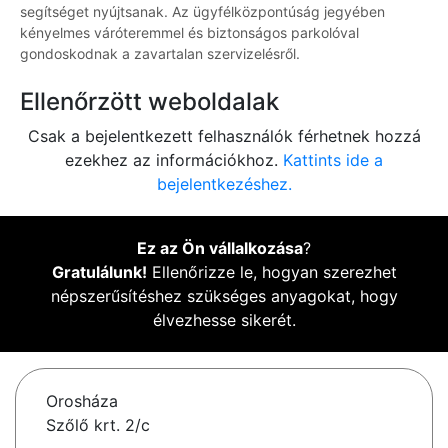
segítséget nyújtsanak. Az ügyfélközpontúság jegyében
kényelmes váróteremmel és biztonságos parkolóval
gondoskodnak a zavartalan szervizelésről.
Ellenőrzött weboldalak
Csak a bejelentkezett felhasználók férhetnek hozzá
ezekhez az információkhoz.
Kattints ide a
bejelentkezéshez.
Ez az Ön vállalkozása
?
Gratulálunk!
Ellenőrizze le, hogyan szerezhet
népszerűsítéshez szükséges anyagokat, hogy
élvezhesse sikerét.
Orosháza
Szőlő krt. 2/c