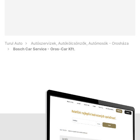
Turul Auto
Autószervizek, Autókölcsönzők, Autómosók - Orosháza
Bosch Car Service - Oros-Car Kft.