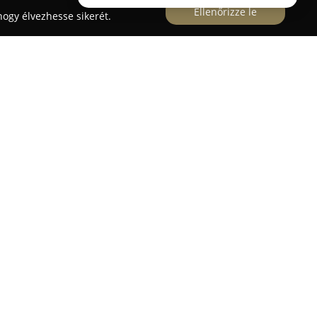
Ellenőrizze le
ogy élvezhesse sikerét.
óta nyújt szolgáltatásokat az autótulajdonosok
e tevékenykedik megbízható Bosch Car Service
szatekintő elkötelezettsége a színvonalas
akértelemmel végzett autójavítás alapját képezi. A
arra, hogy innovatív legyen, és alkalmazkodjon a
lógiákhoz, ezzel biztosítva ügyfeleinek a korszerű
.
y széles spektrumban kínálja szolgáltatásait, mint
umihotel, időszakos karbantartás, flotta szerviz,
, Hunter futómű állítás, autóklíma szerviz,