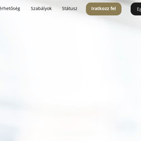
érhetőség
Szabályok
Státusz
Iratkozz fel
E