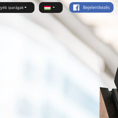
Bejelentkezés
gyéb iparágak