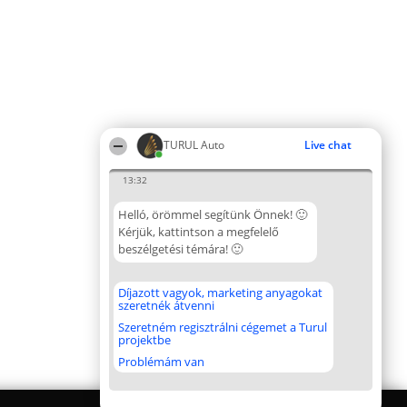
TURUL Auto
Live chat
13:32
Helló, örömmel segítünk Önnek! 🙂
Kérjük, kattintson a megfelelő
beszélgetési témára! 🙂
Díjazott vagyok, marketing anyagokat
szeretnék átvenni
Szeretném regisztrálni cégemet a Turul
projektbe
Problémám van