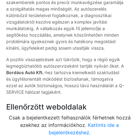
szakembereik pontos és precíz munkavégzése garantálja
a szolgáltatás magas minőségét. Az autószerelés
különböző területeivel foglalkoznak, a diagnosztikai
vizsgálatoktól kezdve egészen a komplex javítási
munkálatokig. A vállalkozás egyik fő jellemzője a
segítőkész hozzáállás, amelynek köszönhetően minden
problémára igyekeznek gyors és hatékony megoldást
kínálni, ügyfeleiket pedig sosem utasítják vissza.
A pozitív visszajelzések azt tükrözik, hogy a régió egyik
legmegbízhatóbb autószervizeként tartják nyilván őket. A
Bordács Autó Kft.
-hez tartozva kiemelkedő szaktudást
és ügyfélorientált működést biztosítanak, támogatva
ezzel az autók biztonságos, hosszú távú használatát a Q-
SERVICE hálózat tagjaként.
Ellenőrzött weboldalak
Csak a bejelentkezett felhasználók férhetnek hozzá
ezekhez az információkhoz.
Kattints ide a
bejelentkezéshez.