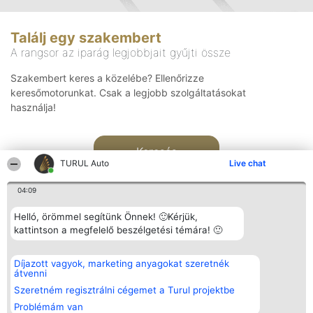
Találj egy szakembert
A rangsor az iparág legjobbjait gyűjti össze
Szakembert keres a közelébe? Ellenőrizze
keresőmotorunkat. Csak a legjobb szolgáltatásokat
használja!
Keresés
TURUL Auto
Live chat
04:09
Helló, örömmel segítünk Önnek! 🙂Kérjük,
kattintson a megfelelő beszélgetési témára! 🙂
Rangsorszervező
Népszavazás
Elérhetőség
Díjazott vagyok, marketing anyagokat szeretnék
SC Beautiful Company S.R.L.
Nyertesek
Elérhetőség
átvenni
Bulevardul Aleea Timișul De
Az összes
Sus Nr. 2, Bl. A30, Sc. A, Et.
díjazottak
Szeretném regisztrálni cégemet a Turul projektbe
4, Ap. 13
listája
Problémám van
Bukarest 53-238
Szabályok