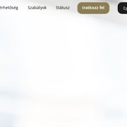
érhetőség
Szabályok
Státusz
Iratkozz fel
E