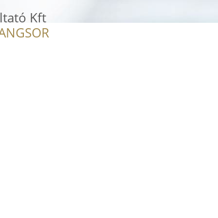
tató Kft
RANGSOR