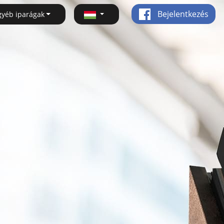
Bejelentkezés
gyéb iparágak