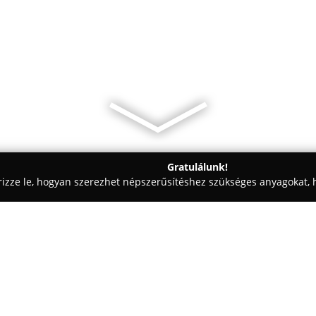
Gratulálunk!
rizze le, hogyan szerezhet népszerűsítéshez szükséges anyagokat, h
mosók - Mezőtúr
BO-HER Szolgáltató Kft