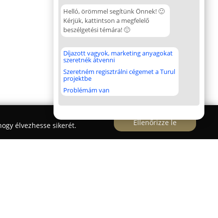
Helló, örömmel segítünk Önnek! 🙂
Kérjük, kattintson a megfelelő
beszélgetési témára! 🙂
Díjazott vagyok, marketing anyagokat
szeretnék átvenni
Szeretném regisztrálni cégemet a Turul
projektbe
Problémám van
Ellenőrizze le
ogy élvezhesse sikerét.