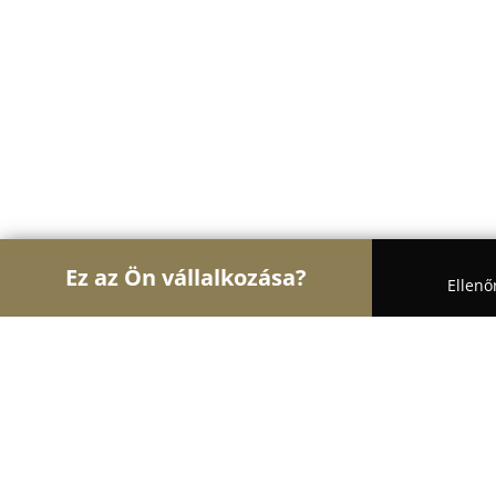
Ez az Ön vállalkozása?
Ellenő
Turul Auto
Autószervizek, Autókölcsönzők, Autó
BO-HER Szolgáltató Kft