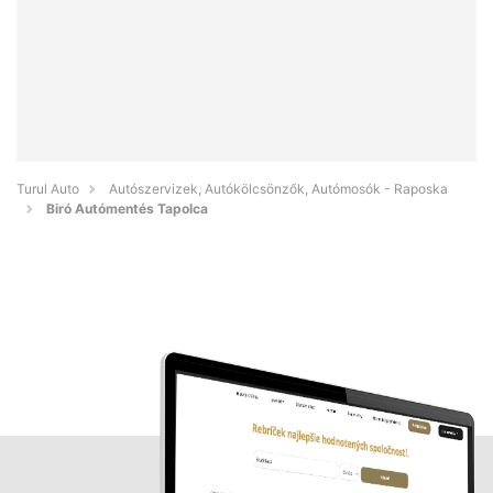
Turul Auto
Autószervizek, Autókölcsönzők, Autómosók - Raposka
Biró Autómentés Tapolca