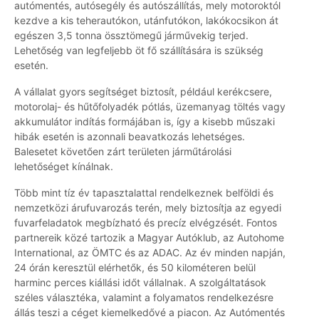
autómentés, autósegély és autószállítás, mely motoroktól
kezdve a kis teherautókon, utánfutókon, lakókocsikon át
egészen 3,5 tonna össztömegű járművekig terjed.
Lehetőség van legfeljebb öt fő szállítására is szükség
esetén.
A vállalat gyors segítséget biztosít, például kerékcsere,
motorolaj- és hűtőfolyadék pótlás, üzemanyag töltés vagy
akkumulátor indítás formájában is, így a kisebb műszaki
hibák esetén is azonnali beavatkozás lehetséges.
Balesetet követően zárt területen járműtárolási
lehetőséget kínálnak.
Több mint tíz év tapasztalattal rendelkeznek belföldi és
nemzetközi árufuvarozás terén, mely biztosítja az egyedi
fuvarfeladatok megbízható és precíz elvégzését. Fontos
partnereik közé tartozik a Magyar Autóklub, az Autohome
International, az ÖMTC és az ADAC. Az év minden napján,
24 órán keresztül elérhetők, és 50 kilométeren belül
harminc perces kiállási időt vállalnak. A szolgáltatások
széles választéka, valamint a folyamatos rendelkezésre
állás teszi a céget kiemelkedővé a piacon. Az Autómentés