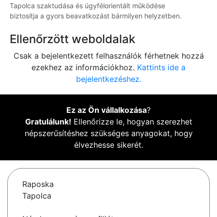
Tapolca szaktudása és ügyfélorientált működése
biztosítja a gyors beavatkozást bármilyen helyzetben.
Ellenőrzött weboldalak
Csak a bejelentkezett felhasználók férhetnek hozzá
ezekhez az információkhoz.
Kattints ide a
bejelentkezéshez.
Ez az Ön vállalkozása
?
Gratulálunk!
Ellenőrizze le, hogyan szerezhet
népszerűsítéshez szükséges anyagokat, hogy
élvezhesse sikerét.
Raposka
Tapolca