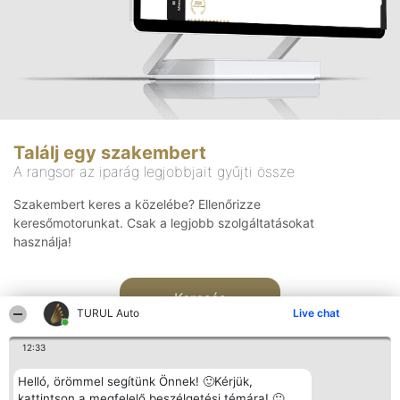
Találj egy szakembert
A rangsor az iparág legjobbjait gyűjti össze
Szakembert keres a közelébe? Ellenőrizze
keresőmotorunkat. Csak a legjobb szolgáltatásokat
használja!
Keresés
TURUL Auto
Live chat
12:33
Helló, örömmel segítünk Önnek! 🙂Kérjük,
kattintson a megfelelő beszélgetési témára! 🙂