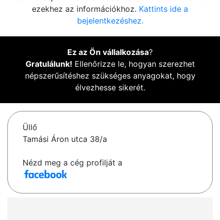
ezekhez az információkhoz.
Kattints ide a
bejelentkezéshez.
Ez az Ön vállalkozása
?
Gratulálunk!
Ellenőrizze le, hogyan szerezhet
népszerűsítéshez szükséges anyagokat, hogy
élvezhesse sikerét.
Üllő
Tamási Áron utca 38/a
Nézd meg a cég profilját a