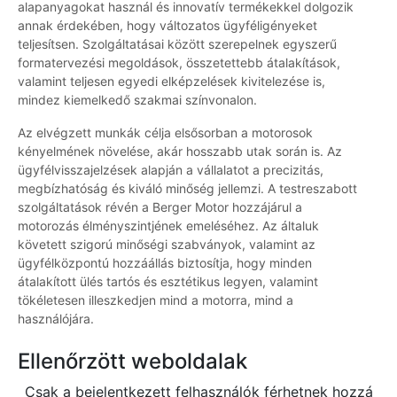
alapanyagokat használ és innovatív termékekkel dolgozik
annak érdekében, hogy változatos ügyféligényeket
teljesítsen. Szolgáltatásai között szerepelnek egyszerű
formatervezési megoldások, összetettebb átalakítások,
valamint teljesen egyedi elképzelések kivitelezése is,
mindez kiemelkedő szakmai színvonalon.
Az elvégzett munkák célja elsősorban a motorosok
kényelmének növelése, akár hosszabb utak során is. Az
ügyfélvisszajelzések alapján a vállalatot a precizitás,
megbízhatóság és kiváló minőség jellemzi. A testreszabott
szolgáltatások révén a Berger Motor hozzájárul a
motorozás élményszintjének emeléséhez. Az általuk
követett szigorú minőségi szabványok, valamint az
ügyfélközpontú hozzáállás biztosítja, hogy minden
átalakított ülés tartós és esztétikus legyen, valamint
tökéletesen illeszkedjen mind a motorra, mind a
használójára.
Ellenőrzött weboldalak
Csak a bejelentkezett felhasználók férhetnek hozzá