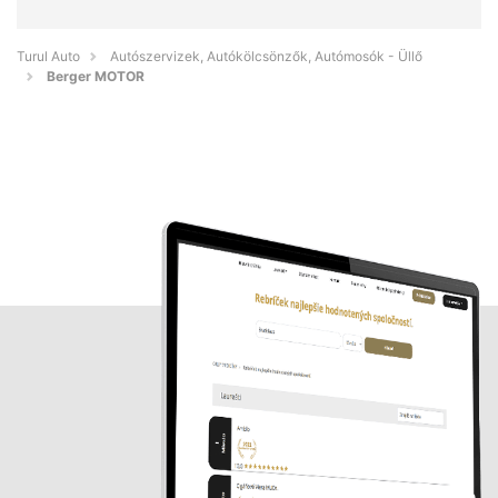
Turul Auto
Autószervizek, Autókölcsönzők, Autómosók - Üllő
Berger MOTOR