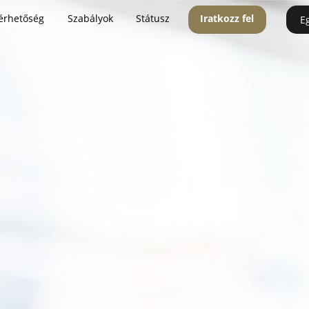
érhetőség
Szabályok
Státusz
Iratkozz fel
E