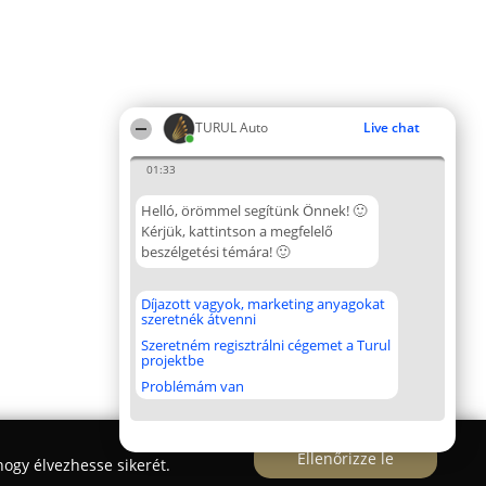
TURUL Auto
Live chat
01:33
Helló, örömmel segítünk Önnek! 🙂
Kérjük, kattintson a megfelelő
beszélgetési témára! 🙂
Díjazott vagyok, marketing anyagokat
szeretnék átvenni
Szeretném regisztrálni cégemet a Turul
projektbe
Problémám van
Ellenőrizze le
ogy élvezhesse sikerét.