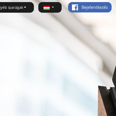
Bejelentkezés
gyéb iparágak