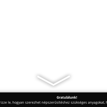
Gratulálunk!
rizze le, hogyan szerezhet népszerűsítéshez szükséges anyagokat, h