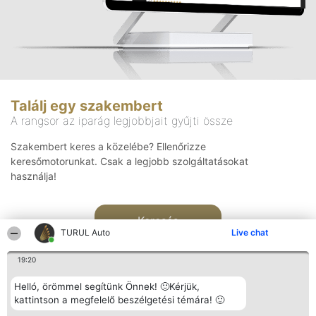
Találj egy szakembert
A rangsor az iparág legjobbjait gyűjti össze
Szakembert keres a közelébe? Ellenőrizze
keresőmotorunkat. Csak a legjobb szolgáltatásokat
használja!
Keresés
TURUL Auto
Live chat
19:20
Helló, örömmel segítünk Önnek! 🙂Kérjük,
kattintson a megfelelő beszélgetési témára! 🙂