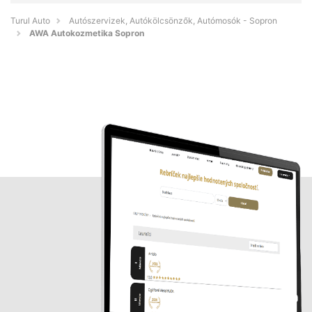
Turul Auto
Autószervizek, Autókölcsönzők, Autómosók - Sopron
AWA Autokozmetika Sopron