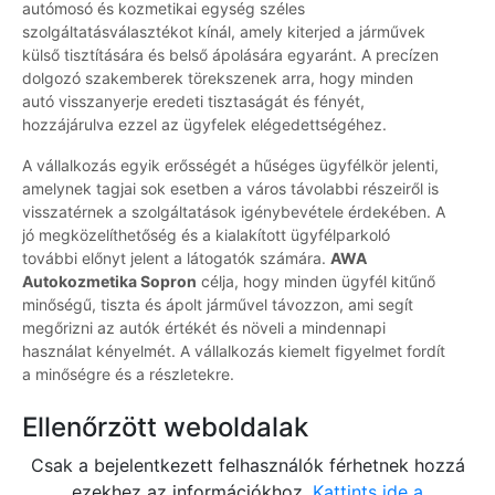
autómosó és kozmetikai egység széles
szolgáltatásválasztékot kínál, amely kiterjed a járművek
külső tisztítására és belső ápolására egyaránt. A precízen
dolgozó szakemberek törekszenek arra, hogy minden
autó visszanyerje eredeti tisztaságát és fényét,
hozzájárulva ezzel az ügyfelek elégedettségéhez.
A vállalkozás egyik erősségét a hűséges ügyfélkör jelenti,
amelynek tagjai sok esetben a város távolabbi részeiről is
visszatérnek a szolgáltatások igénybevétele érdekében. A
jó megközelíthetőség és a kialakított ügyfélparkoló
további előnyt jelent a látogatók számára.
AWA
Autokozmetika Sopron
célja, hogy minden ügyfél kitűnő
minőségű, tiszta és ápolt járművel távozzon, ami segít
megőrizni az autók értékét és növeli a mindennapi
használat kényelmét. A vállalkozás kiemelt figyelmet fordít
a minőségre és a részletekre.
Ellenőrzött weboldalak
Csak a bejelentkezett felhasználók férhetnek hozzá
ezekhez az információkhoz.
Kattints ide a