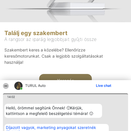
Találj egy szakembert
A rangsor az iparág legjobbjait gyűjti össze
Szakembert keres a közelébe? Ellenőrizze
keresőmotorunkat. Csak a legjobb szolgáltatásokat
használja!
Keresés
TURUL Auto
Live chat
14:02
Helló, örömmel segítünk Önnek! 🙂Kérjük,
kattintson a megfelelő beszélgetési témára! 🙂
Rangsorszervező
Népszavazás
Elérhetőség
Díjazott vagyok, marketing anyagokat szeretnék
SC Beautiful Company S.R.L.
Nyertesek
Elérhetőség