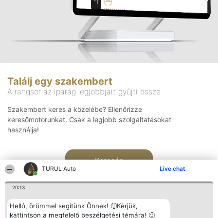
Találj egy szakembert
A rangsor az iparág legjobbjait gyűjti össze
Szakembert keres a közelébe? Ellenőrizze
keresőmotorunkat. Csak a legjobb szolgáltatásokat
használja!
Keresés
TURUL Auto
Live chat
20:13
Helló, örömmel segítünk Önnek! 🙂Kérjük,
kattintson a megfelelő beszélgetési témára! 🙂