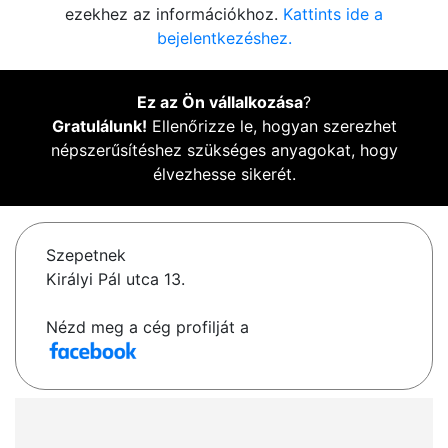
ezekhez az információkhoz.
Kattints ide a
bejelentkezéshez.
Ez az Ön vállalkozása
?
Gratulálunk!
Ellenőrizze le, hogyan szerezhet
népszerűsítéshez szükséges anyagokat, hogy
élvezhesse sikerét.
Szepetnek
Királyi Pál utca 13.
Nézd meg a cég profilját a