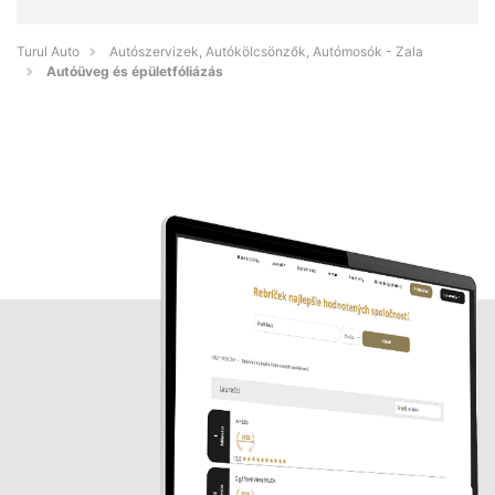
Turul Auto
Autószervizek, Autókölcsönzők, Autómosók - Zala
Autóüveg és épületfóliázás