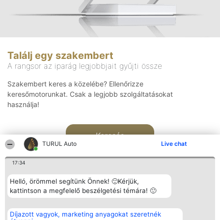
Találj egy szakembert
A rangsor az iparág legjobbjait gyűjti össze
Szakembert keres a közelébe? Ellenőrizze
keresőmotorunkat. Csak a legjobb szolgáltatásokat
használja!
Keresés
TURUL Auto
Live chat
17:34
Helló, örömmel segítünk Önnek! 🙂Kérjük,
kattintson a megfelelő beszélgetési témára! 🙂
Rangsorszervező
Népszavazás
Elérhetőség
Díjazott vagyok, marketing anyagokat szeretnék
SC Beautiful Company S.R.L.
Nyertesek
Elérhetőség