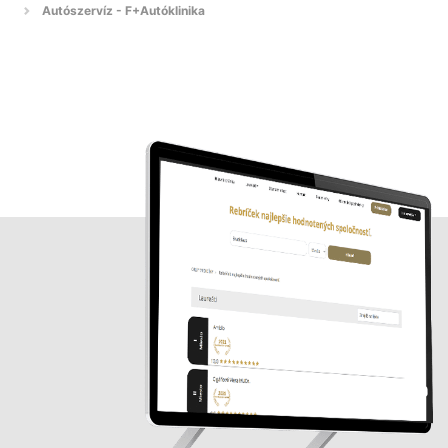
Autószervíz - F+Autóklinika