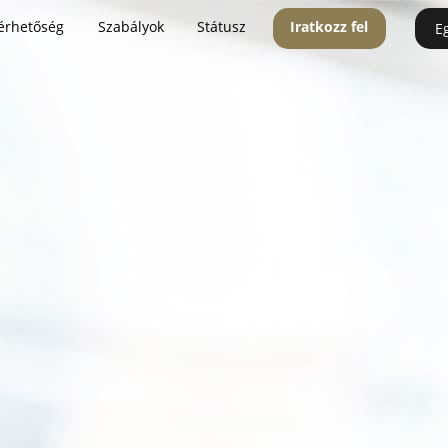
érhetőség
Szabályok
Státusz
Iratkozz fel
E