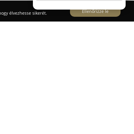
Ellenőrizze le
ogy élvezhesse sikerét.
köli Airport ipari park 3-as kapujánál helyezkedik
 nyújt autókarbantartási és -javítási munkákban.
avégzéséről ismert, különösen, ha sürgősségi
fogadnak azonnal érkező ügyfeleket, a hibákat
 szakszerűen javítják ki. Az alkatrészek
an végzik, így a javított autók rövid időn belül
ködésének központi eleme az ügyfélorientált
etesen és pontosan tájékoztatják minden egyes