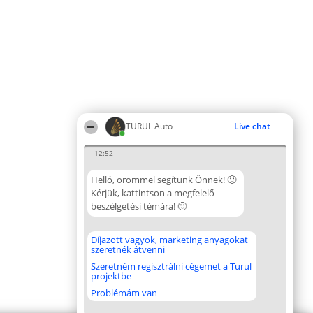
TURUL Auto
Live chat
12:52
Helló, örömmel segítünk Önnek! 🙂
Kérjük, kattintson a megfelelő
beszélgetési témára! 🙂
Díjazott vagyok, marketing anyagokat
szeretnék átvenni
Szeretném regisztrálni cégemet a Turul
projektbe
Problémám van