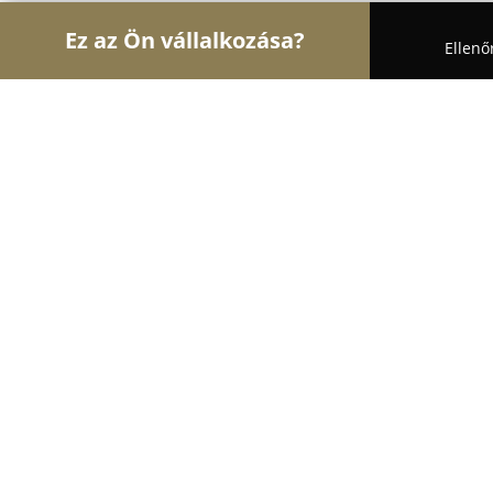
Ez az Ön vállalkozása?
Ellenő
Turul Auto
Autószervizek, Autókölcsönzők, Autó
Autószerviz Pelbát Zoltán
9.3
(29)
Tököl, Airport ipari park 3as kapu
Mutasd a telefonszámot