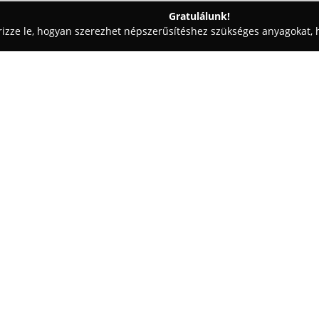
Gratulálunk!
rizze le, hogyan szerezhet népszerűsítéshez szükséges anyagokat, h
mosók - Tököl
Autószerviz Pelbát Zoltán
Egy cég:
Autószerviz Pelbát Zoltán
a tö
el, és megbízható szolgáltatást
A szerviz gyors és precíz munk
esetekkel foglalkozik. Gyakran 
rövid időn belül feltárják, majd
beszerzését is hatékonyan, gyors
visszakerülnek a forgalomba.
A Pelbát Zoltán autószerviz mű
szemlélet. Az ügyfeleket részl