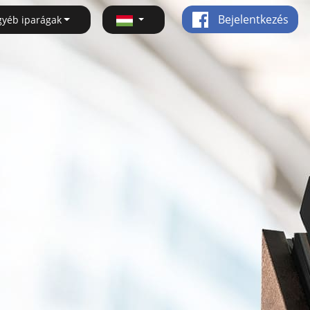
Bejelentkezés
gyéb iparágak