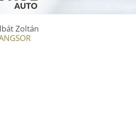
lbát Zoltán
RANGSOR