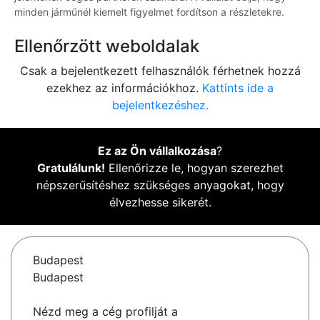
minden járműnél kiemelt figyelmet fordítson a részletekre.
Ellenőrzött weboldalak
Csak a bejelentkezett felhasználók férhetnek hozzá
ezekhez az információkhoz.
Kattints ide a
bejelentkezéshez.
Ez az Ön vállalkozása
?
Gratulálunk!
Ellenőrizze le, hogyan szerezhet
népszerűsítéshez szükséges anyagokat, hogy
élvezhesse sikerét.
Budapest
Budapest
Nézd meg a cég profilját a