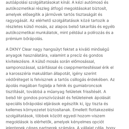
autóápolási szolgáltatásokat kínál. A kézi autómosó és
autókozmetikai részleg átfogó megoldásokat biztosít,
amelyek elősegítik a járművek tartós tisztaságát és
ragyogását. Az elérhető szolgáltatások közé tartozik a
részletes külső mosás, az alapos belső takarítás és egyéb
autókozmetikai munkálatok, mint például a polírozás és a
prémium bőrápolás.
A DKNY Clear nagy hangsúlyt fektet a kiváló minőségű
anyagok használatára, valamint a precíz és gondos
kivitelezésre. A külső mosás során előmosással,
samponozással, szárítással és cseppmentesítéssel érik el
a karosszéria makulátlan állapotát, igény szerint
védőréteget is felvisznek a tartós csillogás érdekében. Az
ápolás magában foglalja a felnik és gumiabroncsok
tisztítását, továbbá a műanyag felületek frissítését. A
belső tér gondos porszívózását és felületeinek ápolását
speciális bőrápolási eljárások egészítik ki, így tiszta és
kellemes környezetet biztosítanak. Emellett flottakezelési
szolgáltatások, többek között egyedi hozom-viszem
megoldások is elérhetők, amelyek kényelmes opciót
jelentenek céges partnerek számára. A vállalat célja, hogy