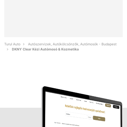
Turul Auto
Autószervizek, Autókölcsönzők, Autómosók - Budapest
DKNY Clear Kézi Autómosó & Kozmetika