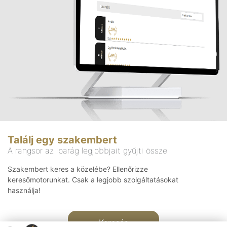
Találj egy szakembert
A rangsor az iparág legjobbjait gyűjti össze
Szakembert keres a közelébe? Ellenőrizze
keresőmotorunkat. Csak a legjobb szolgáltatásokat
használja!
Keresés