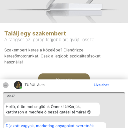
Találj egy szakembert
A rangsor az iparág legjobbjait gyűjti össze
Szakembert keres a közelébe? Ellenőrizze
keresőmotorunkat. Csak a legjobb szolgáltatásokat
használja!
Keresés
TURUL Auto
Live chat
20:47
Helló, örömmel segítünk Önnek! 🙂Kérjük,
kattintson a megfelelő beszélgetési témára! 🙂
Rangsorszervező
Népszavazás
Elérhetőség
Díjazott vagyok, marketing anyagokat szeretnék
SC Beautiful Company S.R.L.
Nyertesek
Elérhetőség