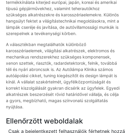
termékkínálata kiterjed európai, japán, koreai és amerikai
típusú gépjárművekhez, valamint teherautókhoz
szükséges alkatrészekre és karosszériaelemekre. Különös
hangsúlyt fektet a világítástechnikai megoldásokra, mint a
lámpák cseréje és javítása, de autóvillamossági munkák is
szerepelnek a tevékenységi körben.
A választékban megtalálhatók különböző
karosszériaelemek, világítási alkatrészek, elektromos és
mechanikus rendszerekhez szükséges komponensek,
xenon szettek, riasztók, radardetektorok, felnik, továbbá
téli és nyári abroncsok is. Az Autólámpa Klinika számos
autóápolási cikket, tuning kiegészítőt és design lámpát is
kínál. A vállalat szakértelmét, ügyfélközpontúságát és
korrekt kiszolgálását gyakran dicsérik az ügyfelek. Egyedi
alkatrészek beszerzését rövid határidővel vállalja, és célja
a gyors, megbízható, magas színvonalú szolgáltatás
nyújtása.
Ellenőrzött weboldalak
Csak a bejelentkezett felhasználók férhetnek hozzá