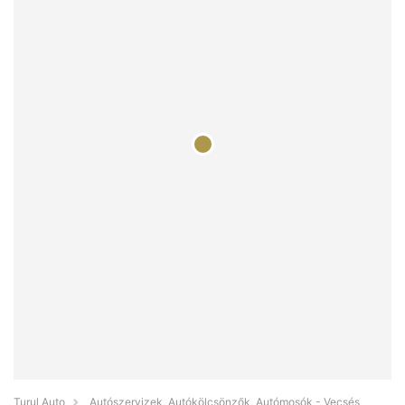
Turul Auto
Autószervizek, Autókölcsönzők, Autómosók - Vecsés