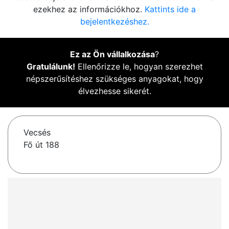
ezekhez az információkhoz.
Kattints ide a
bejelentkezéshez.
Ez az Ön vállalkozása
?
Gratulálunk!
Ellenőrizze le, hogyan szerezhet
népszerűsítéshez szükséges anyagokat, hogy
élvezhesse sikerét.
Vecsés
Fő út 188