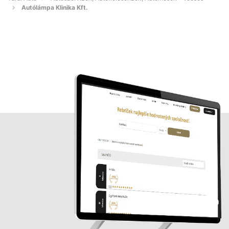
Autólámpa Klinika Kft.