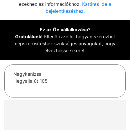
ezekhez az információkhoz.
Kattints ide a
bejelentkezéshez.
Ez az Ön vállalkozása
?
Gratulálunk!
Ellenőrizze le, hogyan szerezhet
népszerűsítéshez szükséges anyagokat, hogy
élvezhesse sikerét.
Nagykanizsa
Hegyalja út 105