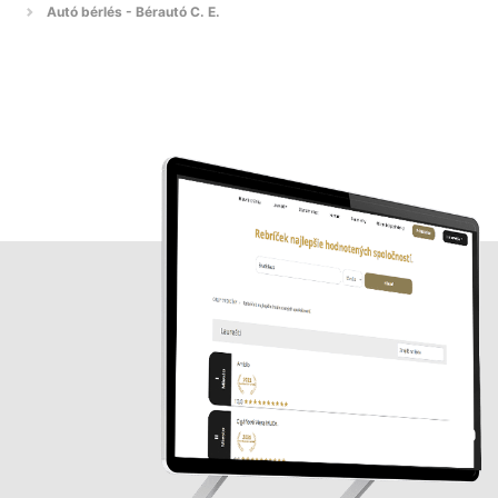
Autó bérlés - Bérautó C. E.