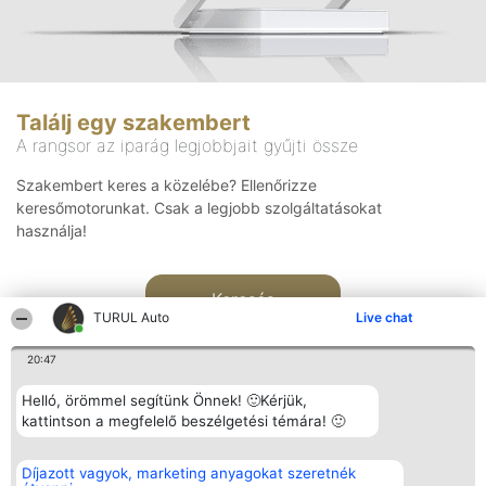
Találj egy szakembert
A rangsor az iparág legjobbjait gyűjti össze
Szakembert keres a közelébe? Ellenőrizze
keresőmotorunkat. Csak a legjobb szolgáltatásokat
használja!
Keresés
TURUL Auto
Live chat
20:47
Helló, örömmel segítünk Önnek! 🙂Kérjük,
kattintson a megfelelő beszélgetési témára! 🙂
Rangsorszervező
Népszavazás
Elérhetőség
Díjazott vagyok, marketing anyagokat szeretnék
SC Beautiful Company S.R.L.
Nyertesek
Elérhetőség