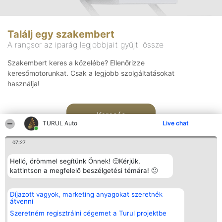
Találj egy szakembert
A rangsor az iparág legjobbjait gyűjti össze
Szakembert keres a közelébe? Ellenőrizze
keresőmotorunkat. Csak a legjobb szolgáltatásokat
használja!
Keresés
TURUL Auto
Live chat
07:27
Helló, örömmel segítünk Önnek! 🙂Kérjük,
kattintson a megfelelő beszélgetési témára! 🙂
Rangsorszervező
Népszavazás
Elérhetőség
Díjazott vagyok, marketing anyagokat szeretnék
SC Beautiful Company S.R.L.
Nyertesek
Elérhetőség
átvenni
Bulevardul Aleea Timișul De
Az összes
Sus Nr. 2, Bl. A30, Sc. A, Et.
díjazottak
Szeretném regisztrálni cégemet a Turul projektbe
4, Ap. 13
listája