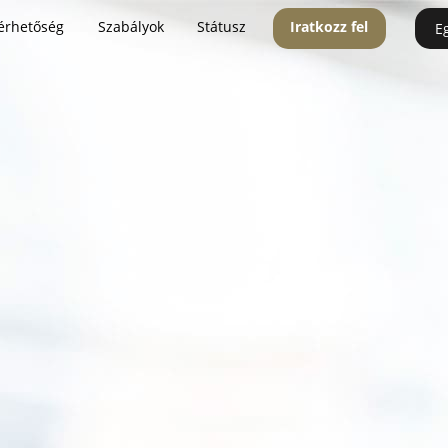
érhetőség
Szabályok
Státusz
Iratkozz fel
E