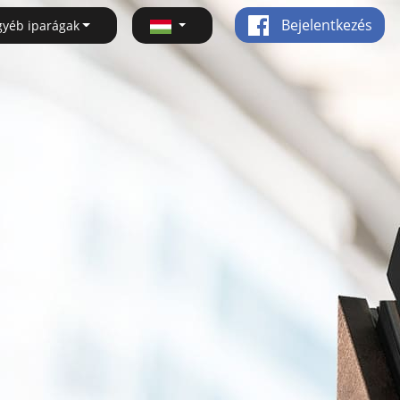
Bejelentkezés
gyéb iparágak