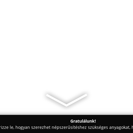
Gratulálunk!
rizze le, hogyan szerezhet népszerűsítéshez szükséges anyagokat, h