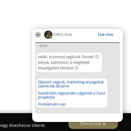
TURUL Auto
Live chat
05:50
Helló, örömmel segítünk Önnek! 🙂
Kérjük, kattintson a megfelelő
beszélgetési témára! 🙂
Díjazott vagyok, marketing anyagokat
szeretnék átvenni
Szeretném regisztrálni cégemet a Turul
projektbe
Problémám van
Ellenőrizze le
ogy élvezhesse sikerét.