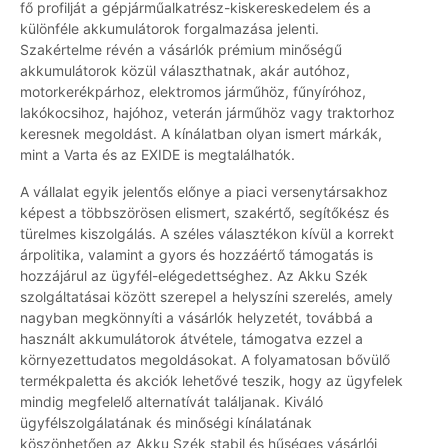
fő profilját a gépjárműalkatrész-kiskereskedelem és a
különféle akkumulátorok forgalmazása jelenti.
Szakértelme révén a vásárlók prémium minőségű
akkumulátorok közül választhatnak, akár autóhoz,
motorkerékpárhoz, elektromos járműhöz, fűnyíróhoz,
lakókocsihoz, hajóhoz, veterán járműhöz vagy traktorhoz
keresnek megoldást. A kínálatban olyan ismert márkák,
mint a Varta és az EXIDE is megtalálhatók.
A vállalat egyik jelentős előnye a piaci versenytársakhoz
képest a többszörösen elismert, szakértő, segítőkész és
türelmes kiszolgálás. A széles választékon kívül a korrekt
árpolitika, valamint a gyors és hozzáértő támogatás is
hozzájárul az ügyfél-elégedettséghez. Az Akku Szék
szolgáltatásai között szerepel a helyszíni szerelés, amely
nagyban megkönnyíti a vásárlók helyzetét, továbbá a
használt akkumulátorok átvétele, támogatva ezzel a
környezettudatos megoldásokat. A folyamatosan bővülő
termékpaletta és akciók lehetővé teszik, hogy az ügyfelek
mindig megfelelő alternatívát találjanak. Kiváló
ügyfélszolgálatának és minőségi kínálatának
köszönhetően az Akku Szék stabil és hűséges vásárlói