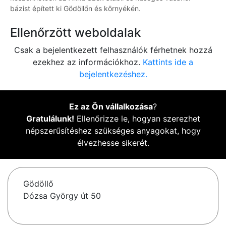
bázist épített ki Gödöllőn és környékén.
Ellenőrzött weboldalak
Csak a bejelentkezett felhasználók férhetnek hozzá
ezekhez az információkhoz.
Kattints ide a
bejelentkezéshez.
Ez az Ön vállalkozása
?
Gratulálunk!
Ellenőrizze le, hogyan szerezhet
népszerűsítéshez szükséges anyagokat, hogy
élvezhesse sikerét.
Gödöllő
Dózsa György út 50