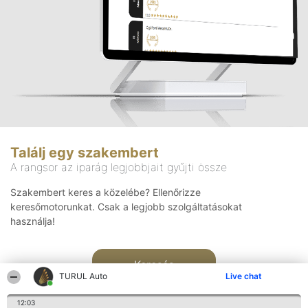
Találj egy szakembert
A rangsor az iparág legjobbjait gyűjti össze
Szakembert keres a közelébe? Ellenőrizze
keresőmotorunkat. Csak a legjobb szolgáltatásokat
használja!
Keresés
TURUL Auto
Live chat
12:03