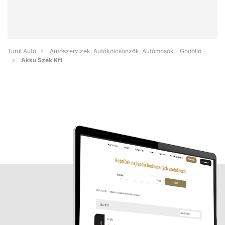
Turul Auto
Autószervizek, Autókölcsönzők, Autómosók - Gödöllő
Akku Szék Kft