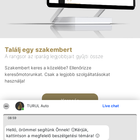
Találj egy szakembert
A rangsor az iparág legjobbjait gyűjti össze
Szakembert keres a közelébe? Ellenőrizze
keresőmotorunkat. Csak a legjobb szolgáltatásokat
használja!
Keresés
TURUL Auto
Live chat
08:59
Helló, örömmel segítünk Önnek! 🙂Kérjük,
kattintson a megfelelő beszélgetési témára! 🙂