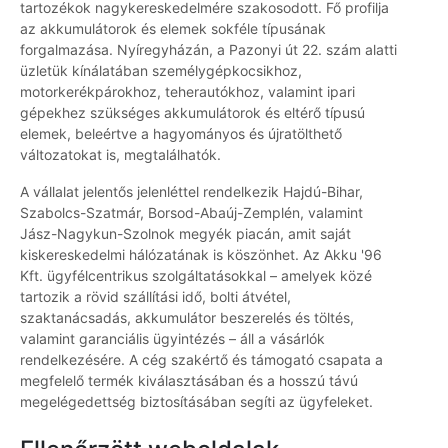
tartozékok nagykereskedelmére szakosodott. Fő profilja
az akkumulátorok és elemek sokféle típusának
forgalmazása. Nyíregyházán, a Pazonyi út 22. szám alatti
üzletük kínálatában személygépkocsikhoz,
motorkerékpárokhoz, teherautókhoz, valamint ipari
gépekhez szükséges akkumulátorok és eltérő típusú
elemek, beleértve a hagyományos és újratölthető
változatokat is, megtalálhatók.
A vállalat jelentős jelenléttel rendelkezik Hajdú-Bihar,
Szabolcs-Szatmár, Borsod-Abaúj-Zemplén, valamint
Jász-Nagykun-Szolnok megyék piacán, amit saját
kiskereskedelmi hálózatának is köszönhet. Az Akku '96
Kft. ügyfélcentrikus szolgáltatásokkal – amelyek közé
tartozik a rövid szállítási idő, bolti átvétel,
szaktanácsadás, akkumulátor beszerelés és töltés,
valamint garanciális ügyintézés – áll a vásárlók
rendelkezésére. A cég szakértő és támogató csapata a
megfelelő termék kiválasztásában és a hosszú távú
megelégedettség biztosításában segíti az ügyfeleket.