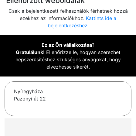
Ellenőrzött weboldalak
Csak a bejelentkezett felhasználók férhetnek hozzá
ezekhez az információkhoz.
Kattints ide a
bejelentkezéshez.
Ez az Ön vállalkozása
?
Gratulálunk!
Ellenőrizze le, hogyan szerezhet
népszerűsítéshez szükséges anyagokat, hogy
élvezhesse sikerét.
Nyíregyháza
Pazonyi út 22