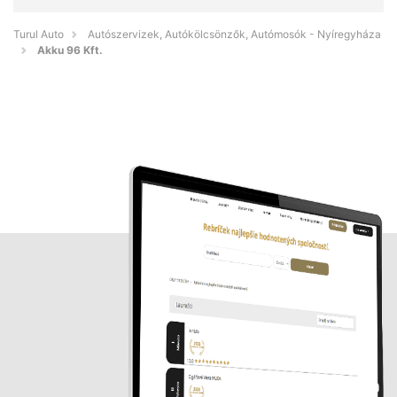
Turul Auto
Autószervizek, Autókölcsönzők, Autómosók - Nyíregyháza
Akku 96 Kft.