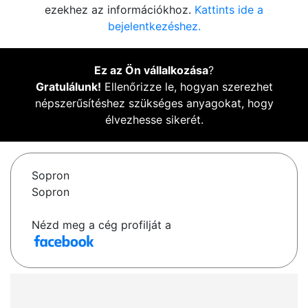
ezekhez az információkhoz.
Kattints ide a
bejelentkezéshez.
Ez az Ön vállalkozása
?
Gratulálunk!
Ellenőrizze le, hogyan szerezhet
népszerűsítéshez szükséges anyagokat, hogy
élvezhesse sikerét.
Sopron
Sopron
Nézd meg a cég profilját a