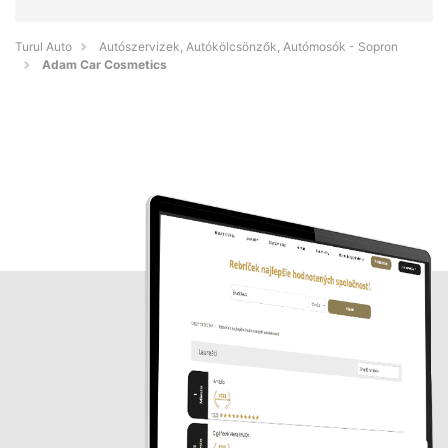
Turul Auto
Autószervizek, Autókölcsönzők, Autómosók - Sopron
Adam Car Cosmetics