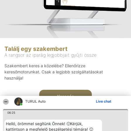
Találj egy szakembert
A rangsor az iparág legjobbjait gyűjti össze
Szakembert keres a közelébe? Ellenőrizze
keresőmotorunkat. Csak a legjobb szolgáltatásokat
használja!
Keresés
TURUL Auto
Live chat
06:25
Helló, örömmel segítünk Önnek! 🙂Kérjük,
kattintson a megfelelő beszélgetési témára! 🙂