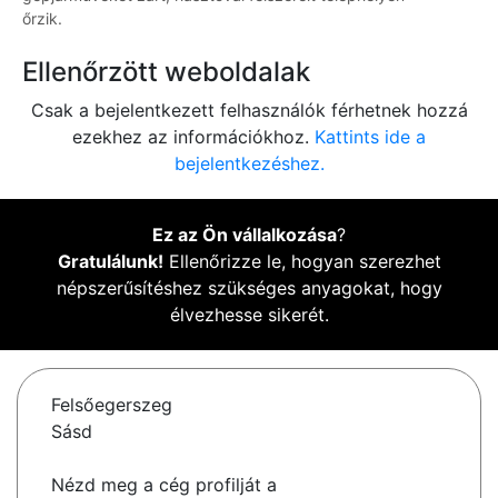
őrzik.
Ellenőrzött weboldalak
Csak a bejelentkezett felhasználók férhetnek hozzá
ezekhez az információkhoz.
Kattints ide a
bejelentkezéshez.
Ez az Ön vállalkozása
?
Gratulálunk!
Ellenőrizze le, hogyan szerezhet
népszerűsítéshez szükséges anyagokat, hogy
élvezhesse sikerét.
Felsőegerszeg
Sásd
Nézd meg a cég profilját a