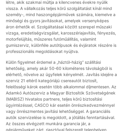
létre, akik szakmai múltja a kilencvenes évekre nyúlik
vissza. A vállalkozás teljes körű szolgáltatást kínál mind
személy-, mind haszongépjárművek számára, kiemelve a
minőségi és gyors javításokat, amelyek versenyképes
áron érhetők el. Szolgáltatásai között szerepel műszaki
vizsga, eredetiségvizsgálat, karosszériajavítás, fényezés,
motorfelújítás, műszeres futóműállítás, valamint
gumiszerviz, különféle autótípusok és évjáratok részére is
professzionális megoldásokat nyújtva.
Külön figyelmet érdemel a „háztól-házig” szállítási
lehetőség, amely akár 50-60 kilométeres távolságból is
elérhető, növelve az ügyfelek kényelmét. Javítás idejére a
szerviz 21 eltérő kategóriájú csereautót biztosít,
felelősségi károk esetén több alkalommal díjmentesen. Az
Adamkó Autószerviz a Magyar Biztosítók Szövetségének
(MABISZ) hivatalos partnere, teljes körű biztosítási
ügyintézéssel, CASCO kár esetén önrészkedvezménnyel
vagy önrészmentes javítási lehetőséggel. A garanciális
autók szervizelése is megoldott, a jótállás fenntartásával.
Az összes elvégzett munkára garancia jár, a
gépjárműveket zárt, riasztóval felszerelt telephelyen