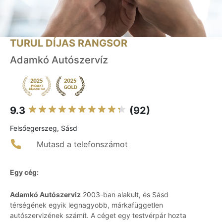
TURUL DÍJAS RANGSOR
Adamkó Autószervíz
9.3
(92)
Felsőegerszeg, Sásd
Mutasd a telefonszámot
Egy cég:
Adamkó Autószerviz
2003-ban alakult, és Sásd
térségének egyik legnagyobb, márkafüggetlen
autószervizének számít. A céget egy testvérpár hozta