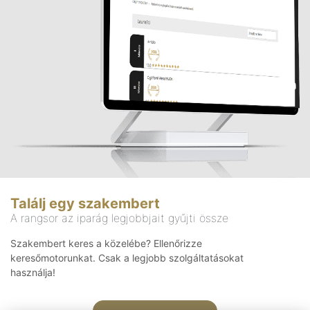
Találj egy szakembert
A rangsor az iparág legjobbjait gyűjti össze
Szakembert keres a közelébe? Ellenőrizze
keresőmotorunkat. Csak a legjobb szolgáltatásokat
használja!