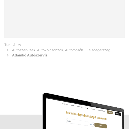
Turul Auto
Autószervizek, Autókölcsönzők, Autómosók - Felsőegerszeg
Adamkó Autószervíz