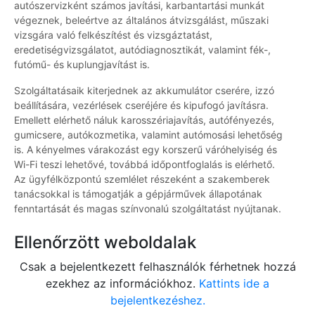
autószervizként számos javítási, karbantartási munkát
végeznek, beleértve az általános átvizsgálást, műszaki
vizsgára való felkészítést és vizsgáztatást,
eredetiségvizsgálatot, autódiagnosztikát, valamint fék-,
futómű- és kuplungjavítást is.
Szolgáltatásaik kiterjednek az akkumulátor cserére, izzó
beállítására, vezérlések cseréjére és kipufogó javításra.
Emellett elérhető náluk karosszériajavítás, autófényezés,
gumicsere, autókozmetika, valamint autómosási lehetőség
is. A kényelmes várakozást egy korszerű váróhelyiség és
Wi-Fi teszi lehetővé, továbbá időpontfoglalás is elérhető.
Az ügyfélközpontú szemlélet részeként a szakemberek
tanácsokkal is támogatják a gépjárművek állapotának
fenntartását és magas színvonalú szolgáltatást nyújtanak.
Ellenőrzött weboldalak
Csak a bejelentkezett felhasználók férhetnek hozzá
ezekhez az információkhoz.
Kattints ide a
bejelentkezéshez.