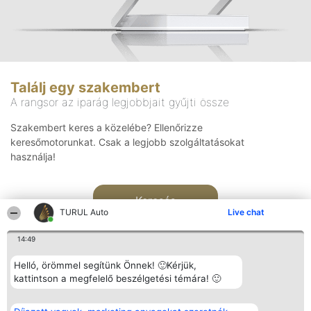
Találj egy szakembert
A rangsor az iparág legjobbjait gyűjti össze
Szakembert keres a közelébe? Ellenőrizze
keresőmotorunkat. Csak a legjobb szolgáltatásokat
használja!
Keresés
TURUL Auto
Live chat
14:49
Helló, örömmel segítünk Önnek! 🙂Kérjük,
kattintson a megfelelő beszélgetési témára! 🙂
Rangsorszervező
Népszavazás
Elérhetőség