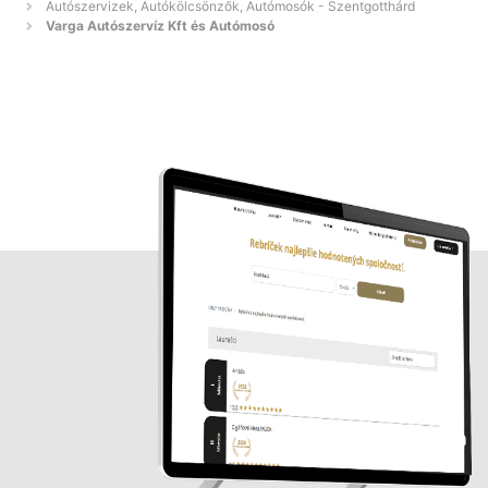
Autószervizek, Autókölcsönzők, Autómosók - Szentgotthárd
Varga Autószervíz Kft és Autómosó