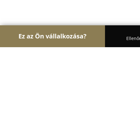
Ez az Ön vállalkozása?
Ellenő
Turul Auto
Autószervizek, Autókölcsönzők, Aut
Master Motor Motorkerékpár szervi
9.9
(38)
Budapest, Erdélyi utca 18