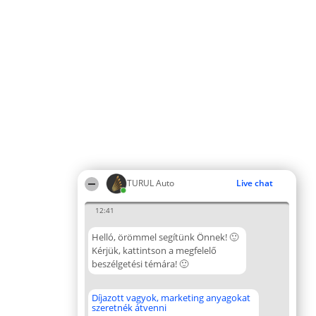
TURUL Auto
Live chat
12:41
Helló, örömmel segítünk Önnek! 🙂
Kérjük, kattintson a megfelelő
beszélgetési témára! 🙂
Díjazott vagyok, marketing anyagokat
szeretnék átvenni