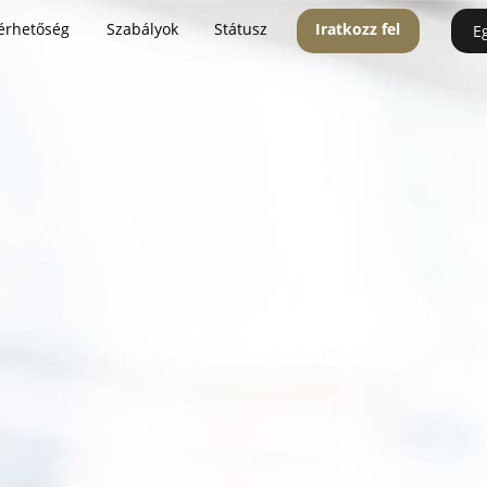
érhetőség
Szabályok
Státusz
Iratkozz fel
E