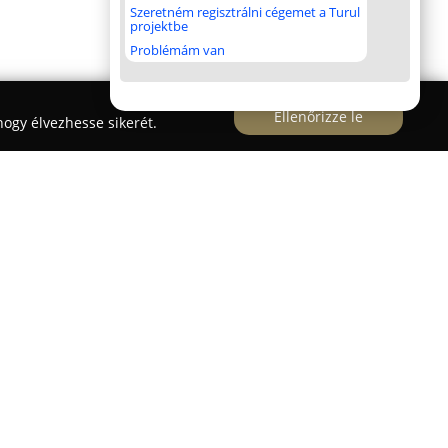
Szeretném regisztrálni cégemet a Turul
projektbe
Problémám van
Ellenőrizze le
ogy élvezhesse sikerét.
szerviz
több mint 15 éves szakmai tapasztalattal
zintű szolgáltatásokat kínál ügyfeleinek. Fő
ságának és elégedettségének biztosítása, amely
tot a lehető legnagyobb precizitással hajtanak
rán minden szükséges időszakos ellenőrzést és
ekében, hogy a motorkerékpárok hosszú távon