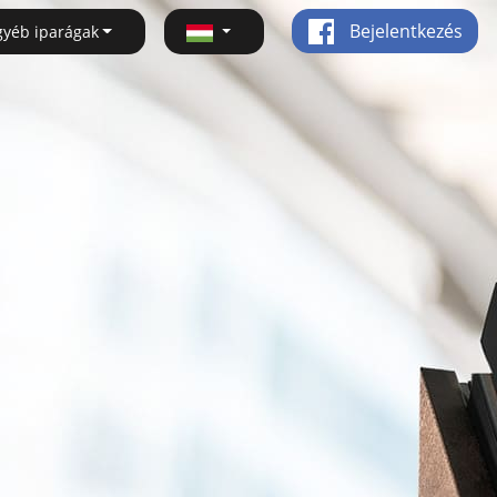
Bejelentkezés
gyéb iparágak