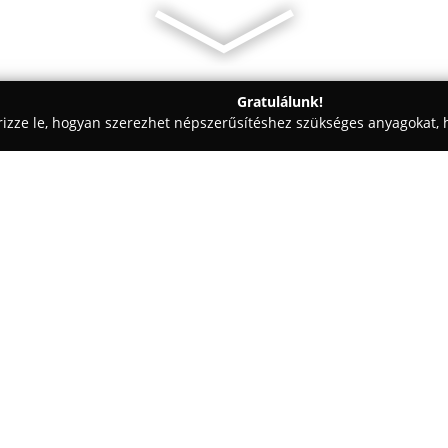
Gratulálunk!
rizze le, hogyan szerezhet népszerűsítéshez szükséges anyagokat, h
ómosók - Budapest
Master Motor Motorkerékpár szerviz
z
Egy cég:
Master Motor motorkerékpár 
működik Budapesten, és magas s
célkitűzése a motorosok bizton
érdekében minden munkafolyama
végre. Az általános szerviz so
javítást elvégeznek annak érd