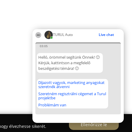
TURUL Auto
Live chat
03:05
Helló, örömmel segítünk Önnek! 🙂
Kérjük, kattintson a megfelelő
beszélgetési témára! 🙂
Díjazott vagyok, marketing anyagokat
szeretnék átvenni
Szeretném regisztrálni cégemet a Turul
projektbe
Problémám van
Ellenőrizze le
ogy élvezhesse sikerét.