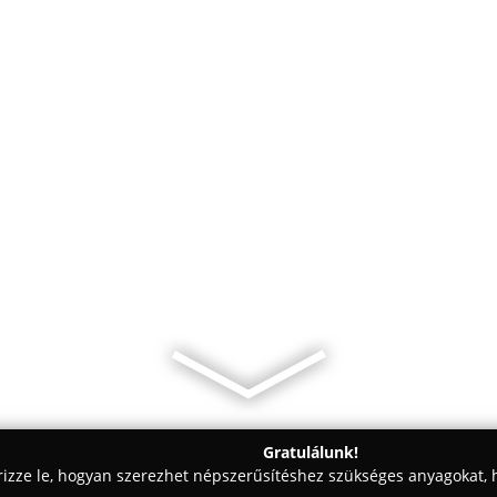
Gratulálunk!
rizze le, hogyan szerezhet népszerűsítéshez szükséges anyagokat, h