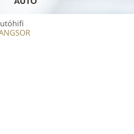
utóhifi
RANGSOR