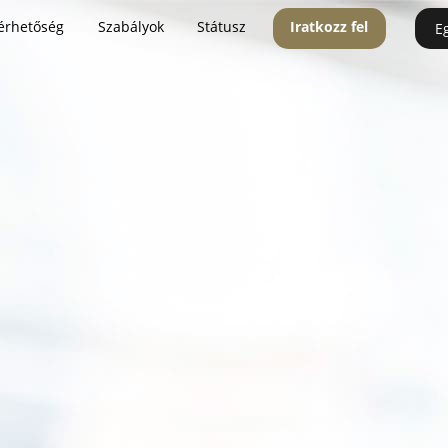
érhetőség
Szabályok
Státusz
Iratkozz fel
E