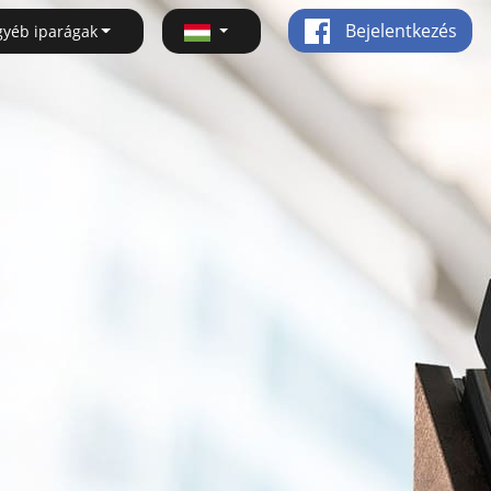
Bejelentkezés
gyéb iparágak