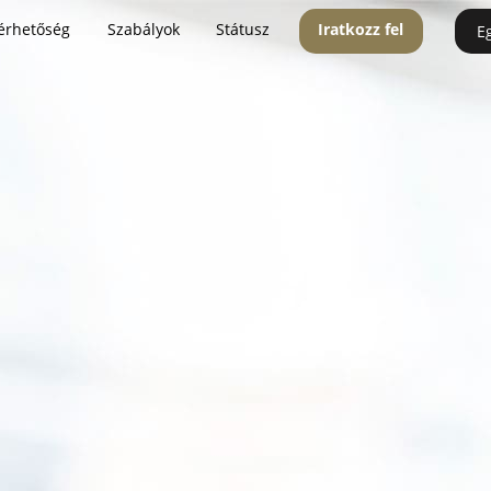
érhetőség
Szabályok
Státusz
Iratkozz fel
E