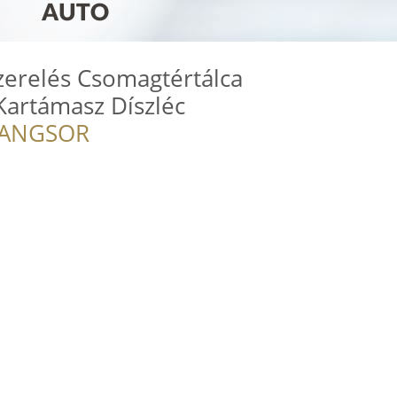
zerelés Csomagtértálca
artámasz Díszléc
RANGSOR