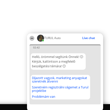
TURUL Auto
Live chat
02:42
Helló, örömmel segítünk Önnek! 🙂
Kérjük, kattintson a megfelelő
beszélgetési témára! 🙂
Díjazott vagyok, marketing anyagokat
szeretnék átvenni
Szeretném regisztrálni cégemet a Turul
projektbe
Problémám van