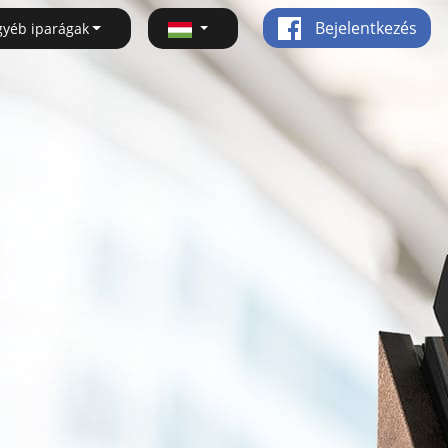
Bejelentkezés
gyéb iparágak