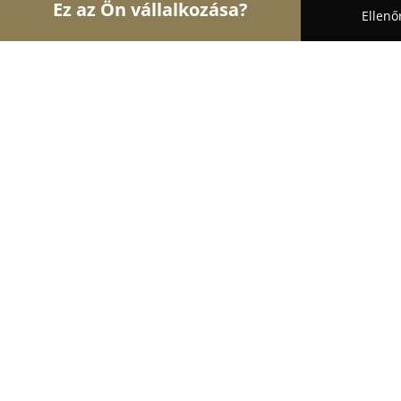
Ez az Ön vállalkozása?
Ellenő
Turul Auto
Autószervizek, Autókölcsönzők, Aut
Rider Autófelszerelés Csomagtértá
Kartámasz Díszléc
8.9
(18)
Veszprém, Veszprém
Mutasd a telefonszámot