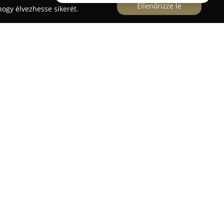
Ellenőrizze le
ogy élvezhesse sikerét.
szőnyeg Kartámasz Díszléc
 Hungária Kft. részeként működik 1998 óta
 szám alatt. A vállalkozás kiemelt figyelmet fordít
lajdonosok speciális igényeit, ennek megfelelően
ikus autófelszerelések széles választékát kínálja.
 többek között csomagtértálcák, gumiszőnyegek,
nt motorvédő burkolatok, amelyek szinte
ushoz elérhetők. Ezek az autó kiegészítők
ést javítják, hanem a jármű funkcionalitását és
t a motorvédő burkolatok megóvják a motort a
szok növelik a vezetés komfortját.