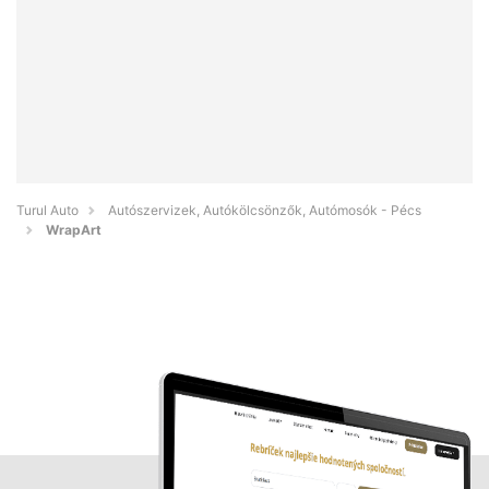
Turul Auto
Autószervizek, Autókölcsönzők, Autómosók - Pécs
WrapArt