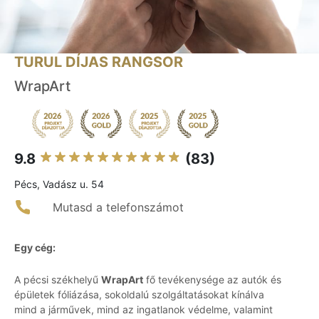
TURUL DÍJAS RANGSOR
WrapArt
9.8
(83)
Pécs, Vadász u. 54
Mutasd a telefonszámot
Egy cég:
A pécsi székhelyű
WrapArt
fő tevékenysége az autók és
épületek fóliázása, sokoldalú szolgáltatásokat kínálva
mind a járművek, mind az ingatlanok védelme, valamint