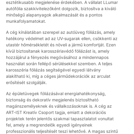
esztétikusabb megjelenése érdekében. A vállalat LLumar
autófólia szakkivitelezőként dolgozik, biztosítva a kiváló
minőségű alapanyagok alkalmazását és a pontos
munkafolyamatokat.
A cég kínálatában szerepel az autóüveg fóliázás, amely
hatékony védelmet ad az UV-sugarak ellen, csökkenti az
utastér hőmérsékletét és növeli a jármű komfortját. Ezen
kívül biztosítanak karosszériavédő fóliázást is, amely
hozzájárul a fényezés megóvásához a mindennapos
használat során fellépő sérülésekkel szemben. A teljes
karosszéria fóliázás segítségével egyedi látvány
alakítható ki, míg a céges járműdekorációk az arculat
erősítését szolgálják.
Az épületüvegek fóliázásával energiahatékonyság,
biztonság és dekoratív megjelenés biztosítható
magánszemélyeknek és vállalkozásoknak is. A cég az
ART-IST Kreatív Csoport tagja, emiatt a dekorációs
projektek terén jelentős szakmai tapasztalatot vonultat
fel, amely a megrendelők egyedi igényeinek
professzionális teljesítését teszi lehetővé. A magas szintű