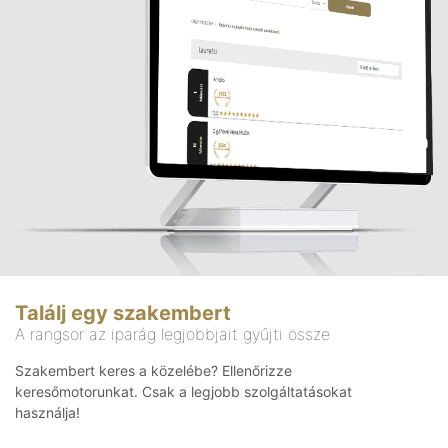
Találj egy szakembert
A rangsor az iparág legjobbjait gyűjti össze
Szakembert keres a közelébe? Ellenőrizze
keresőmotorunkat. Csak a legjobb szolgáltatásokat
használja!