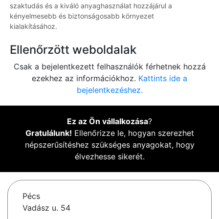
szaktudás és a kiváló anyaghasználat hozzájárul a
kényelmesebb és biztonságosabb környezet
kialakításához.
Ellenőrzött weboldalak
Csak a bejelentkezett felhasználók férhetnek hozzá
ezekhez az információkhoz.
Kattints ide a
bejelentkezéshez.
Ez az Ön vállalkozása
?
Gratulálunk!
Ellenőrizze le, hogyan szerezhet
népszerűsítéshez szükséges anyagokat, hogy
élvezhesse sikerét.
Pécs
Vadász u. 54