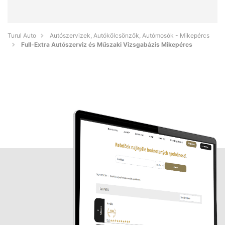
Turul Auto
Autószervizek, Autókölcsönzők, Autómosók - Mikepércs
Full-Extra Autószerviz és Műszaki Vizsgabázis Mikepércs