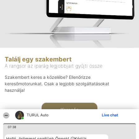
Találj egy szakembert
A rangsor az iparág legjobbjait gyűjti össze
Szakembert keres a közelébe? Ellenőrizze
keresőmotorunkat. Csak a legjobb szolgáltatásokat
használja!
Keresés
TURUL Auto
Live chat
07:38
Helló, örömmel segítünk Önnek! 🙂Kérjük,