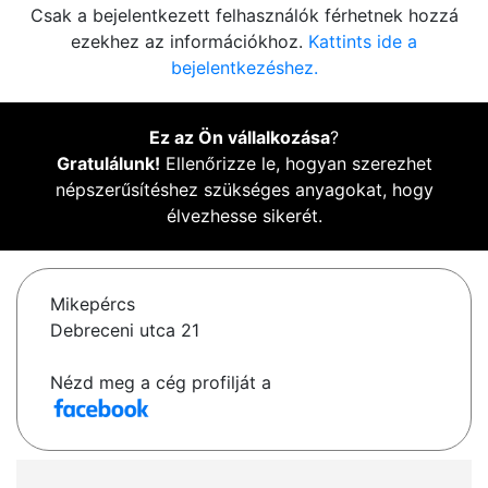
Csak a bejelentkezett felhasználók férhetnek hozzá
ezekhez az információkhoz.
Kattints ide a
bejelentkezéshez.
Ez az Ön vállalkozása
?
Gratulálunk!
Ellenőrizze le, hogyan szerezhet
népszerűsítéshez szükséges anyagokat, hogy
élvezhesse sikerét.
Mikepércs
Debreceni utca 21
Nézd meg a cég profilját a