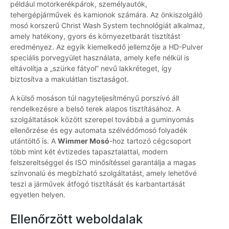
például motorkerékpárok, személyautók,
tehergépjárművek és kamionok számára. Az önkiszolgáló
mosó korszerű Christ Wash System technológiát alkalmaz,
amely hatékony, gyors és környezetbarát tisztítást
eredményez. Az egyik kiemelkedő jellemzője a HD-Pulver
speciális porvegyület használata, amely kefe nélkül is
eltávolítja a „szürke fátyol” nevű lakkréteget, így
biztosítva a makulátlan tisztaságot.
A külső mosáson túl nagyteljesítményű porszívó áll
rendelkezésre a belső terek alapos tisztításához. A
szolgáltatások között szerepel továbbá a guminyomás
ellenőrzése és egy automata szélvédőmosó folyadék
utántöltő is. A
Wimmer Mosó
-hoz tartozó cégcsoport
több mint két évtizedes tapasztalattal, modern
felszereltséggel és ISO minősítéssel garantálja a magas
színvonalú és megbízható szolgáltatást, amely lehetővé
teszi a járművek átfogó tisztítását és karbantartását
egyetlen helyen.
Ellenőrzött weboldalak